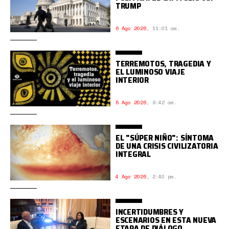
TRUMP
6 Ago 2026
,
11:01 am.
TERREMOTOS, TRAGEDIA Y
EL LUMINOSO VIAJE
INTERIOR
5 Ago 2026
,
9:42 am.
EL "SÚPER NIÑO": SÍNTOMA
DE UNA CRISIS CIVILIZATORIA
INTEGRAL
4 Ago 2026
,
2:40 pm.
INCERTIDUMBRES Y
ESCENARIOS EN ESTA NUEVA
ETAPA DE DIÁLOGO