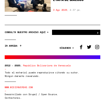
3 Ago 2026
,
4:37 pm.
›
Bus
CONSULTA NUESTRO ARCHIVO AQUÍ >
IR ARRIBA
SÍGUENOS >
2012 - 2020.
República Bolivariana de Venezuela
Todo el material puede reproducirse citando su autor.
Ningún derecho reservado.
WWW.MISIONVERDAD.COM
Desarrollado con Drupal / Open Source.
Contáctanos.