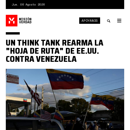
Pasar
Jue. 06 Agosto 2026
al
contenido
APÓYANOS
principal
Tog
nav
Toggle
UN THINK TANK REARMA LA
search
"HOJA DE RUTA" DE EE.UU.
CONTRA VENEZUELA
Venezuela-
eeuu1.jpg