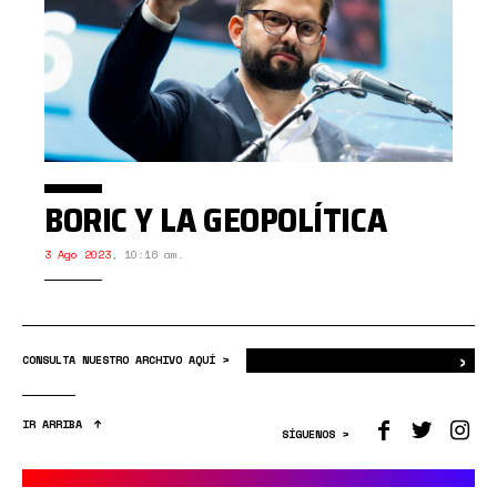
BORIC Y LA GEOPOLÍTICA
3 Ago 2023
,
10:16 am.
›
Bus
CONSULTA NUESTRO ARCHIVO AQUÍ >
IR ARRIBA
SÍGUENOS >