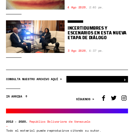
4 Ago 2026
,
2:40 pm.
INCERTIDUMBRES Y
ESCENARIOS EN ESTA NUEVA
ETAPA DE DIÁLOGO
3 Ago 2026
,
4:37 pm.
›
Bus
CONSULTA NUESTRO ARCHIVO AQUÍ >
IR ARRIBA
SÍGUENOS >
2012 - 2020.
República Bolivariana de Venezuela
Todo el material puede reproducirse citando su autor.