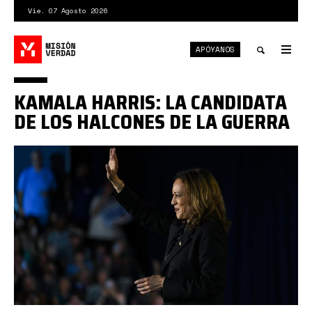
Pasar
Vie. 07 Agosto 2026
al
contenido
APÓYANOS
principal
Tog
nav
Toggle
KAMALA HARRIS: LA CANDIDATA
search
DE LOS HALCONES DE LA GUERRA
18dc-
endorse-
htbg-
videoSixteenByNine3000.jpg