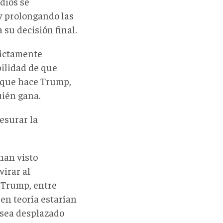
edios se
y prolongando las
 su decisión final.
rictamente
bilidad de que
a que hace Trump,
uién gana.
esurar la
han visto
virar al
a Trump, entre
en teoría estarían
sea desplazado