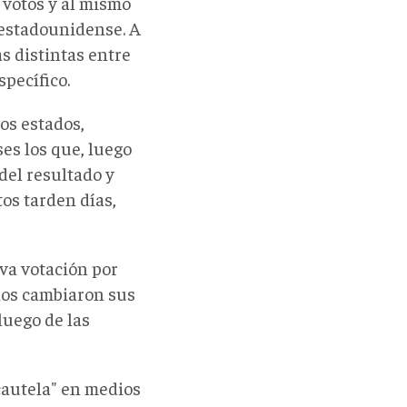
 votos y al mismo
l estadounidense. A
as distintas entre
specífico.
os estados,
es los que, luego
del resultado y
os tarden días,
iva votación por
dos cambiaron sus
luego de las
cautela" en medios