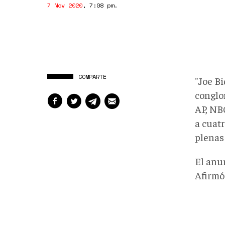
7 Nov 2020
,
7:08 pm
.
COMPARTE
"Joe B
conglo
AP, NB
a cuatr
plenas
El anu
Afirmó