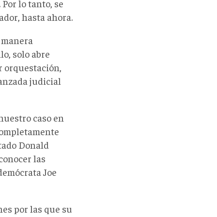
Por lo tanto, se
dor, hasta ahora.
e manera
o, solo abre
r orquestación,
nzada judicial
nuestro caso en
 completamente
ntado Donald
conocer las
 demócrata Joe
nes por las que su