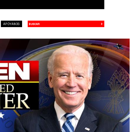
›
Buscar
APÓYANOS