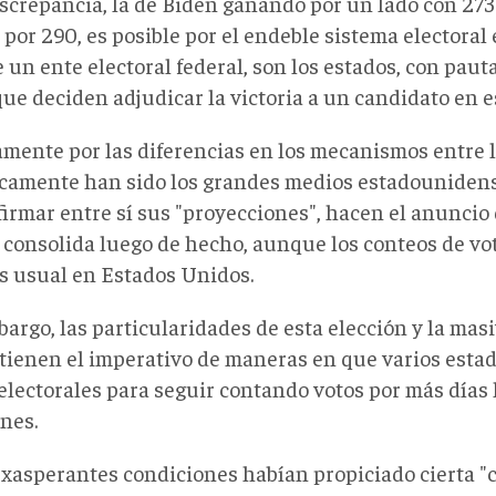
iscrepancia, la de Biden ganando por un lado con 273
 por 290, es posible por el endeble sistema electora
e un ente electoral federal, son los estados, con paut
 que deciden adjudicar la victoria a un candidato en e
amente por las diferencias en los mecanismos entre l
icamente han sido los grandes medios estadounidens
irmar entre sí sus "proyecciones", hacen el anuncio 
e consolida luego de hecho, aunque los conteos de vot
s usual en Estados Unidos.
argo, las particularidades de esta elección y la mas
 tienen el imperativo de maneras en que varios esta
electorales para seguir contando votos por más días 
nes.
exasperantes condiciones habían propiciado cierta "