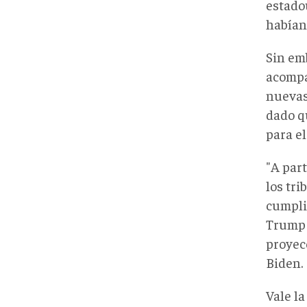
estadou
habían
Sin em
acompa
nuevas
dado q
para e
"A par
los tr
cumpli
Trump
proyec
Biden.
Vale la