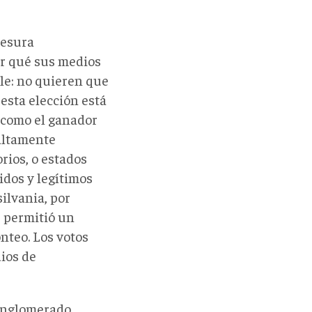
resura
or qué sus medios
le: no quieren que
esta elección está
o como el ganador
altamente
rios, o estados
idos y legítimos
ilvania, por
s permitió un
onteo. Los votos
dios de
conglomerado