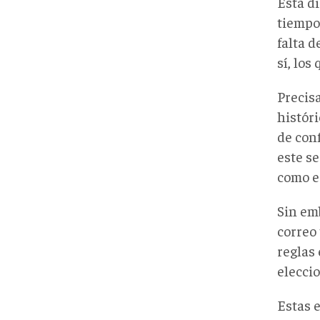
Esta d
tiempo
falta d
sí, los
Precis
histór
de conf
este s
como e
Sin emb
correo
reglas 
eleccio
Estas 