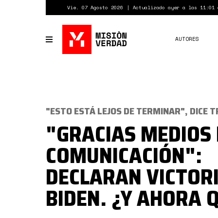
Pasar
Vie. 07 Agosto 2026
Actualizado ayer a las 11:01 
al
contenido
principal
AUTORES
Toggle
navigation
"ESTO ESTÁ LEJOS DE TERMINAR", DICE 
"GRACIAS MEDIOS 
COMUNICACIÓN":
DECLARAN VICTORI
BIDEN. ¿Y AHORA 