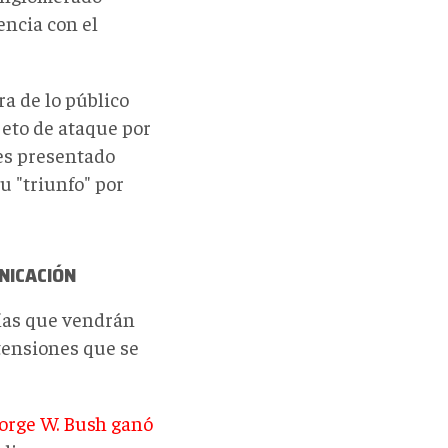
encia con el
a de lo público
eto de ataque por
es presentado
u "triunfo" por
NICACIÓN
rías que vendrán
tensiones que se
orge W. Bush ganó