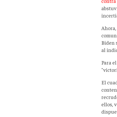
contra
abstuv
incerti
Ahora,
comunic
Biden 
al ind
Para e
"victor
El cua
conteni
recrud
ellos, 
dispue