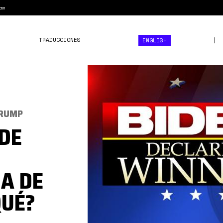
am
TRADUCCIONES
ENGLISH
biden
media.jpg
TRUMP
DE
A DE
QUÉ?