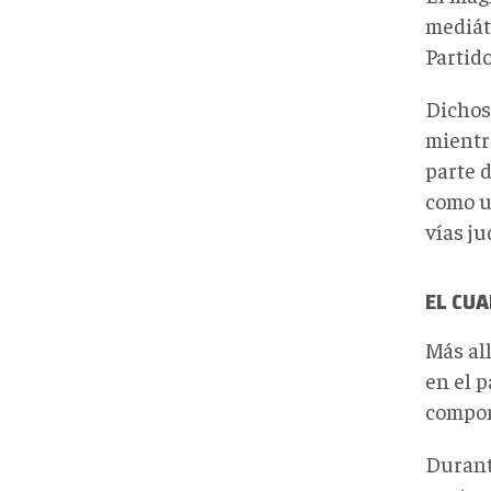
mediát
Partid
Dichos
mientr
parte 
como un
vías ju
EL CUA
Más al
en el 
compon
Durant