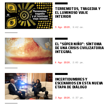
TERREMOTOS, TRAGEDIA Y
EL LUMINOSO VIAJE
INTERIOR
5 Ago 2026
,
9:42 am.
EL "SÚPER NIÑO": SÍNTOMA
DE UNA CRISIS CIVILIZATORIA
INTEGRAL
4 Ago 2026
,
2:40 pm.
INCERTIDUMBRES Y
ESCENARIOS EN ESTA NUEVA
ETAPA DE DIÁLOGO
3 Ago 2026
,
4:37 pm.