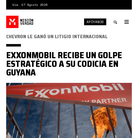
Pasar
Vie. 07 Agosto 2026
al
contenido
APÓYANOS
principal
Tog
nav
Toggle
CHEVRON LE GANÓ UN LITIGIO INTERNACIONAL
search
EXXONMOBIL RECIBE UN GOLPE
ESTRATÉGICO A SU CODICIA EN
GUYANA
ExxonMobil
Guyana