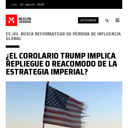
Pasar
Lun. 10 Agosto 2026
al
contenido
APÓYANOS
principal
Tog
nav
Toggle
EE.UU. BUSCA REFORMATEAR SU PÉRDIDA DE INFLUENCIA
GLOBAL
search
¿EL COROLARIO TRUMP IMPLICA
REPLIEGUE O REACOMODO DE LA
ESTRATEGIA IMPERIAL?
american
flag