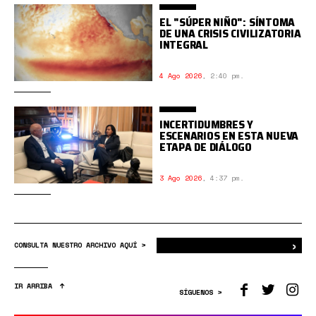
EL "SÚPER NIÑO": SÍNTOMA
DE UNA CRISIS CIVILIZATORIA
INTEGRAL
4 Ago 2026
,
2:40 pm.
INCERTIDUMBRES Y
ESCENARIOS EN ESTA NUEVA
ETAPA DE DIÁLOGO
3 Ago 2026
,
4:37 pm.
›
Bus
CONSULTA NUESTRO ARCHIVO AQUÍ >
IR ARRIBA
SÍGUENOS >