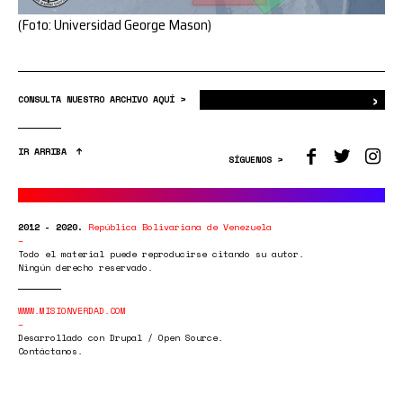
(Foto: Universidad George Mason)
›
Bus
CONSULTA NUESTRO ARCHIVO AQUÍ >
IR ARRIBA
SÍGUENOS >
2012 - 2020.
República Bolivariana de Venezuela
Todo el material puede reproducirse citando su autor.
Ningún derecho reservado.
WWW.MISIONVERDAD.COM
Desarrollado con Drupal / Open Source.
Contáctanos.