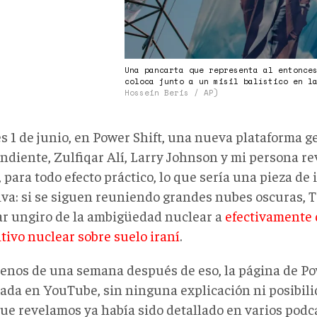
Una pancarta que representa al entonce
coloca junto a un misil balístico en l
Hossein Beris / AP)
s 1 de junio, en Power Shift, una nueva plataforma g
ndiente, Zulfiqar Alí, Larry Johnson y mi persona r
 para todo efecto práctico, lo que sería una pieza d
iva: si se siguen reuniendo grandes nubes oscuras, T
ar ungiro de la ambigüedad nuclear a
efectivamente
tivo nuclear sobre suelo iraní
.
enos de una semana después de eso, la página de Po
ada en YouTube, sin ninguna explicación ni posibili
que revelamos ya había sido detallado en varios podc