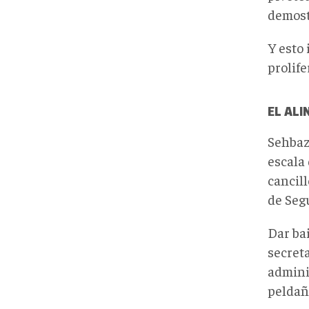
demost
Y esto
prolif
EL ALI
Sehbaz
escala
cancil
de Seg
Dar ba
secret
admini
peldañ