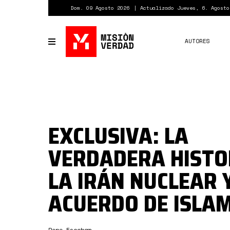
Pasar
Dom. 09 Agosto 2026
Actualizado Jueves, 6. Agosto
al
contenido
principal
AUTORES
Toggle
navigation
EXCLUSIVA: LA
VERDADERA HISTO
LA IRÁN NUCLEAR Y
ACUERDO DE ISLA
Pepe Escobar