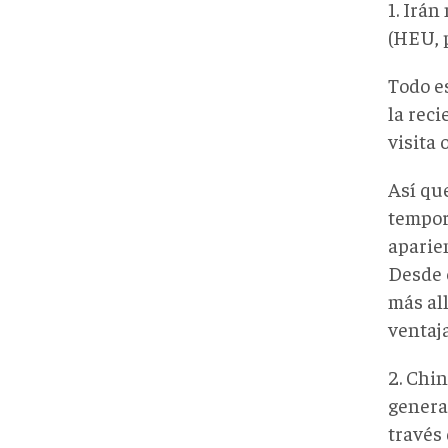
1. Irá
(HEU, p
Todo e
la rec
visita 
Así qu
tempor
aparie
Desde e
más all
ventaja
2. Chi
genera
través