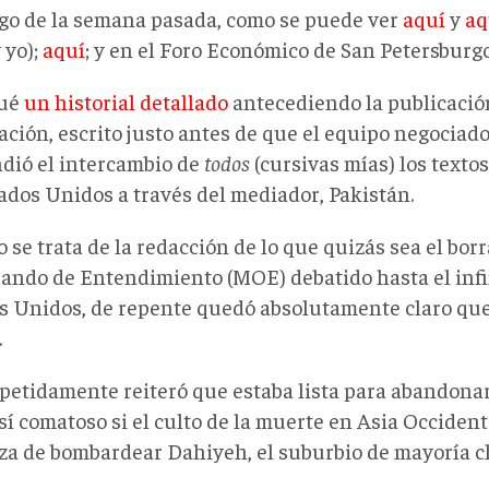
argo de la semana pasada, como se puede ver
aquí
y
aq
 yo);
aquí
; y en el Foro Económico de San Petersburg
qué
un
historial detallado
antecediendo la publicación
ación, escrito justo antes de que el equipo negociado
dió el intercambio de
todos
(cursivas mías) los texto
tados Unidos a través del mediador, Pakistán.
se trata de la redacción de lo que quizás sea el borr
ndo de Entendimiento (MOE) debatido hasta el infin
s Unidos, de repente quedó absolutamente claro que 
.
petidamente reiteró que estaba lista para abandonar 
sí comatoso si el culto de la muerte en Asia Occiden
a de bombardear Dahiyeh, el suburbio de mayoría chi