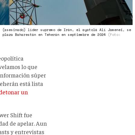
s (asesinado) líder supremo de Irán, el ayatolá Alí Jamenei, se
a plaza Baharestán en Teherán en septiembre de 2024
(Foto:
eopolítica
evelamos lo que
e información súper
eherán está lista
detonar un
wer Shift fue
dad de apelar. Aun
asts y entrevistas