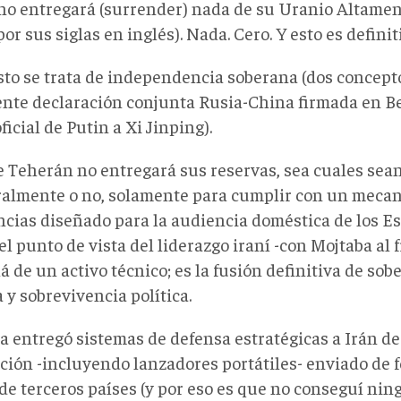
n no entregará (surrender) nada de su Uranio Altame
or sus siglas en inglés). Nada. Cero. Y esto es definit
sto se trata de independencia soberana (dos concepto
iente declaración conjunta Rusia-China firmada en Be
oficial de Putin a Xi Jinping).
e Teherán no entregará sus reservas, sea cuales sean
almente o no, solamente para cumplir con un mecan
ncias diseñado para la audiencia doméstica de los E
l punto de vista del liderazgo iraní -con Mojtaba al f
á de un activo técnico; es la fusión definitiva de sob
 y sobrevivencia política.
na entregó sistemas de defensa estratégicas a Irán de
ción -incluyendo lanzadores portátiles- enviado de 
 de terceros países (y por eso es que no conseguí ni