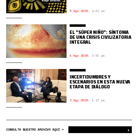
5 Ago 2026
,
9:42 am.
EL "SÚPER NIÑO": SÍNTOMA
DE UNA CRISIS CIVILIZATORIA
INTEGRAL
4 Ago 2026
,
2:40 pm.
INCERTIDUMBRES Y
ESCENARIOS EN ESTA NUEVA
ETAPA DE DIÁLOGO
3 Ago 2026
,
4:37 pm.
›
Bus
CONSULTA NUESTRO ARCHIVO AQUÍ >