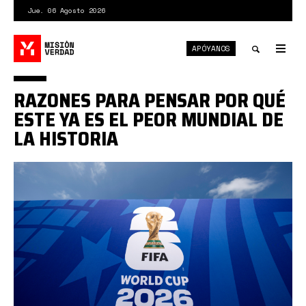
Pasar
Jue. 06 Agosto 2026
al
contenido
APÓYANOS
principal
Tog
nav
Toggle
RAZONES PARA PENSAR POR QUÉ
search
ESTE YA ES EL PEOR MUNDIAL DE
LA HISTORIA
mundial
2026