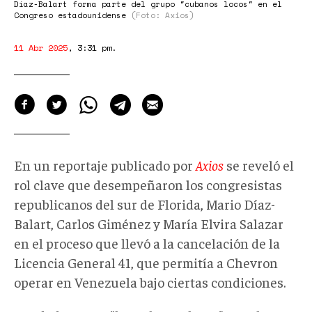
en
Díaz-Balart forma parte del grupo "cubanos locos" en el
Congreso estadounidense
(Foto: Axios)
el
Congreso
11 Abr 2025
,
3:31 pm
.
estadounidense
En un reportaje publicado por
Axios
se reveló el
rol clave que desempeñaron los congresistas
republicanos del sur de Florida
,
Mario Díaz-
Balart, Carlos Giménez y María Elvira Salaza
r
en el proceso que llevó a la cancelación de la
Licencia General 41, que permitía a Chevron
operar en Venezuela bajo ciertas condiciones.