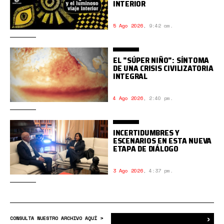
INTERIOR
5 Ago 2026
,
9:42 am.
EL "SÚPER NIÑO": SÍNTOMA
DE UNA CRISIS CIVILIZATORIA
INTEGRAL
4 Ago 2026
,
2:40 pm.
INCERTIDUMBRES Y
ESCENARIOS EN ESTA NUEVA
ETAPA DE DIÁLOGO
3 Ago 2026
,
4:37 pm.
›
Bus
CONSULTA NUESTRO ARCHIVO AQUÍ >