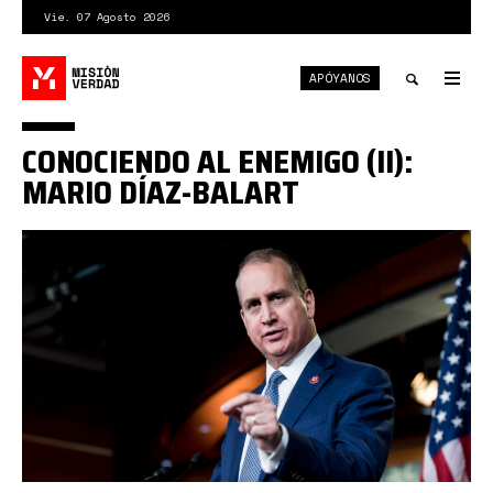
Pasar
Vie. 07 Agosto 2026
al
contenido
APÓYANOS
principal
Tog
nav
Toggle
CONOCIENDO AL ENEMIGO (II):
search
MARIO DÍAZ-BALART
Díaz-
Balart
forma
parte
del
grupo
"cubanos
locos"