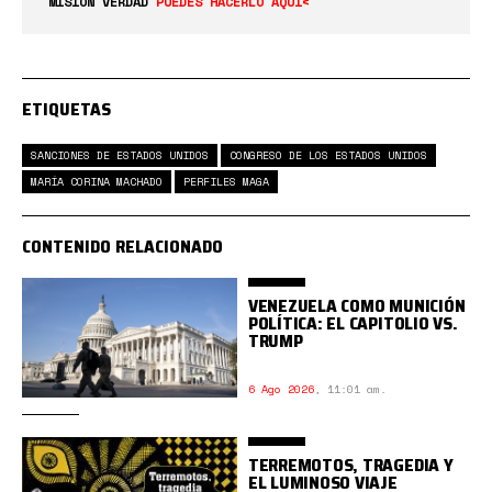
MISIÓN VERDAD
PUEDES HACERLO AQUÍ<
ETIQUETAS
SANCIONES DE ESTADOS UNIDOS
CONGRESO DE LOS ESTADOS UNIDOS
MARÍA CORINA MACHADO
PERFILES MAGA
CONTENIDO RELACIONADO
VENEZUELA COMO MUNICIÓN
POLÍTICA: EL CAPITOLIO VS.
TRUMP
6 Ago 2026
,
11:01 am.
TERREMOTOS, TRAGEDIA Y
EL LUMINOSO VIAJE