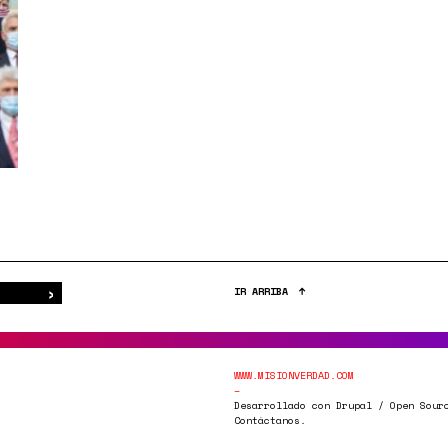
›
Buscar
IR ARRIBA
WWW.MISIONVERDAD.COM
Desarrollado con Drupal / Open Sour
Contáctanos.