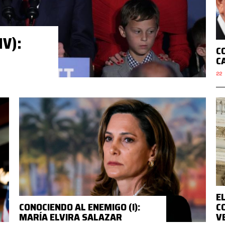
V):
CO
C
22 
E
CONOCIENDO AL ENEMIGO (I):
C
MARÍA ELVIRA SALAZAR
V