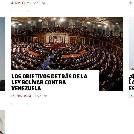
4 Abr 2025
,
3:52 pm.
10 
LOS OBJETIVOS DETRÁS DE LA
¿
LEY BOLÍVAR CONTRA
L
VENEZUELA
E
21 Nov 2024
,
3:41 pm.
23 