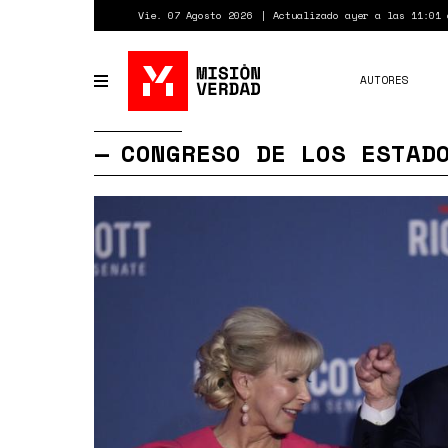
Pasar
Vie. 07 Agosto 2026
Actualizado ayer a las 11:01 
al
contenido
principal
AUTORES
Toggle
navigation
CONGRESO DE LOS ESTAD