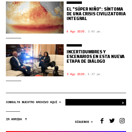
EL "SÚPER NIÑO": SÍNTOMA
DE UNA CRISIS CIVILIZATORIA
INTEGRAL
4 Ago 2026
,
2:40 pm.
INCERTIDUMBRES Y
ESCENARIOS EN ESTA NUEVA
ETAPA DE DIÁLOGO
3 Ago 2026
,
4:37 pm.
›
Bus
CONSULTA NUESTRO ARCHIVO AQUÍ >
IR ARRIBA
SÍGUENOS >