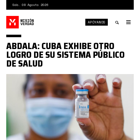
Pasar
Sáb. 08 Agosto 2026
al
contenido
APÓYANOS
principal
Tog
nav
Toggle
ABDALA: CUBA EXHIBE OTRO
search
LOGRO DE SU SISTEMA PÚBLICO
DE SALUD
ap.jpg