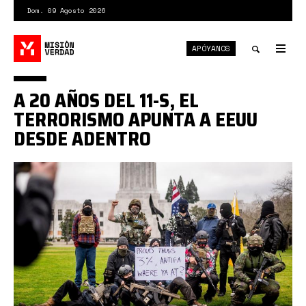
Pasar
Dom. 09 Agosto 2026
al
contenido
APÓYANOS
principal
Tog
nav
Toggle
A 20 AÑOS DEL 11-S, EL
search
TERRORISMO APUNTA A EEUU
DESDE ADENTRO
Terrorismo
EEUU.jpg