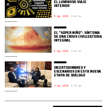
EL LUMINOSO VIAJE
INTERIOR
5 Ago 2026
,
9:42 am.
EL "SÚPER NIÑO": SÍNTOMA
DE UNA CRISIS CIVILIZATORIA
INTEGRAL
4 Ago 2026
,
2:40 pm.
INCERTIDUMBRES Y
ESCENARIOS EN ESTA NUEVA
ETAPA DE DIÁLOGO
3 Ago 2026
,
4:37 pm.