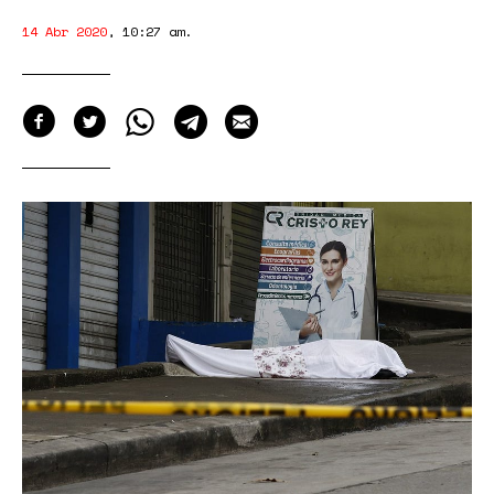
14 Abr 2020
,
10:27 am
.