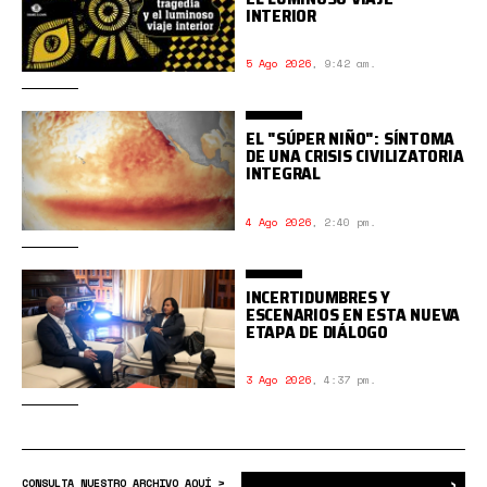
INTERIOR
5 Ago 2026
,
9:42 am.
EL "SÚPER NIÑO": SÍNTOMA
DE UNA CRISIS CIVILIZATORIA
INTEGRAL
4 Ago 2026
,
2:40 pm.
INCERTIDUMBRES Y
ESCENARIOS EN ESTA NUEVA
ETAPA DE DIÁLOGO
3 Ago 2026
,
4:37 pm.
›
Bus
CONSULTA NUESTRO ARCHIVO AQUÍ >