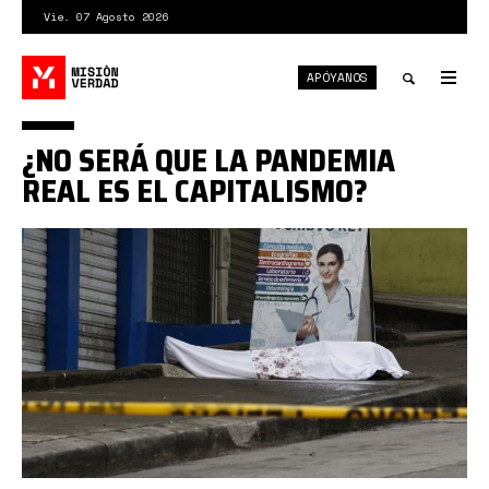
Pasar
Vie. 07 Agosto 2026
al
contenido
APÓYANOS
principal
Tog
nav
Toggle
¿NO SERÁ QUE LA PANDEMIA
search
REAL ES EL CAPITALISMO?
1*WTH41KQIa1N7U5X01-
2xmw.jpeg