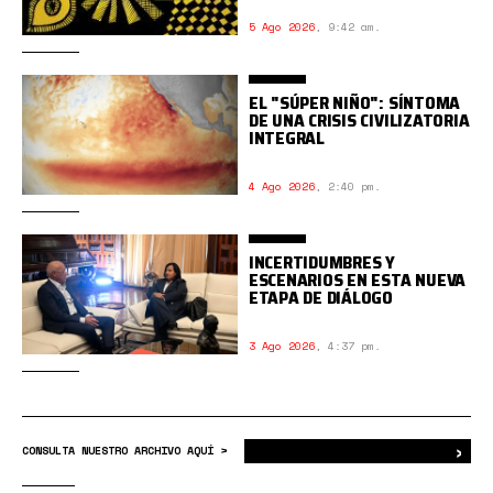
5 Ago 2026
,
9:42 am.
EL "SÚPER NIÑO": SÍNTOMA
DE UNA CRISIS CIVILIZATORIA
INTEGRAL
4 Ago 2026
,
2:40 pm.
INCERTIDUMBRES Y
ESCENARIOS EN ESTA NUEVA
ETAPA DE DIÁLOGO
3 Ago 2026
,
4:37 pm.
›
Bus
CONSULTA NUESTRO ARCHIVO AQUÍ >