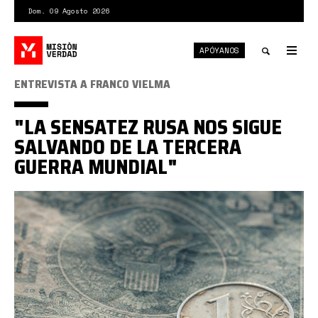
Pasar
Dom. 09 Agosto 2026
al
contenido
APÓYANOS
principal
Tog
nav
Toggle
ENTREVISTA A FRANCO VIELMA
search
"LA SENSATEZ RUSA NOS SIGUE
SALVANDO DE LA TERCERA
GUERRA MUNDIAL"
ruble.png