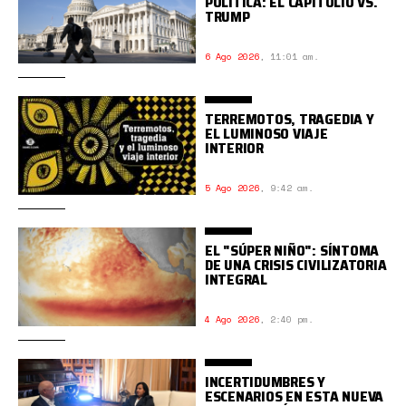
POLÍTICA: EL CAPITOLIO VS.
TRUMP
6 Ago 2026
,
11:01 am.
TERREMOTOS, TRAGEDIA Y
EL LUMINOSO VIAJE
INTERIOR
5 Ago 2026
,
9:42 am.
EL "SÚPER NIÑO": SÍNTOMA
DE UNA CRISIS CIVILIZATORIA
INTEGRAL
4 Ago 2026
,
2:40 pm.
INCERTIDUMBRES Y
ESCENARIOS EN ESTA NUEVA