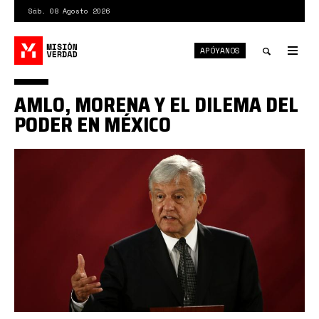
Pasar
Sáb. 08 Agosto 2026
al
contenido
APÓYANOS
principal
Tog
nav
Toggle
AMLO, MORENA Y EL DILEMA DEL
search
PODER EN MÉXICO
AMLO.jpg