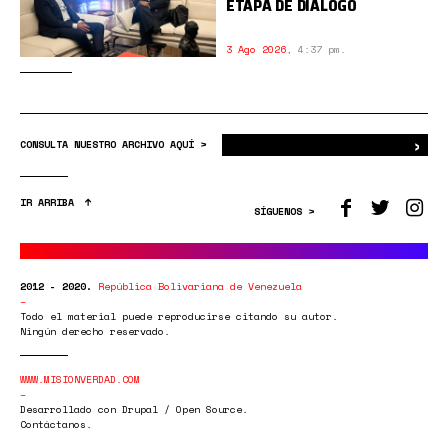
ETAPA DE DIÁLOGO
3 Ago 2026
,
4:37 pm.
›
Bus
CONSULTA NUESTRO ARCHIVO AQUÍ >
IR ARRIBA
SÍGUENOS >
2012 - 2020.
República Bolivariana de Venezuela
Todo el material puede reproducirse citando su autor.
Ningún derecho reservado.
WWW.MISIONVERDAD.COM
Desarrollado con Drupal / Open Source.
Contáctanos.