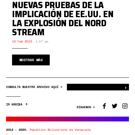
NUEVAS PRUEBAS DE LA
IMPLICACIÓN DE EE.UU. EN
LA EXPLOSIÓN DEL NORD
STREAM
16 Feb 2023
,
1:07 pm.
MOSTRAR MÁS
›
Bus
CONSULTA NUESTRO ARCHIVO AQUÍ >
IR ARRIBA
SÍGUENOS >
2012 - 2020.
República Bolivariana de Venezuela