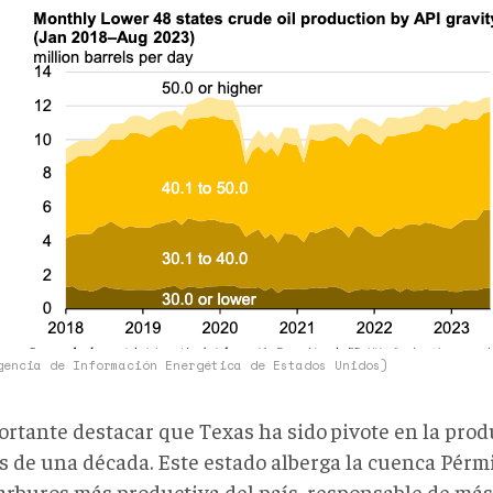
ico
cción
.png
gencia de Información Energética de Estados Unidos)
ortante destacar que Texas ha sido
pivote en la pro
s de una década. Este estado alberga la cuenca Pérmi
arburos más productiva del país, responsable de más