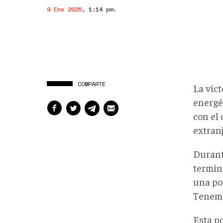
9 Ene 2025
,
1:14 pm
.
COMPARTE
La vic
energé
con el 
extranj
Durant
termin
una po
Tenemo
Esta p