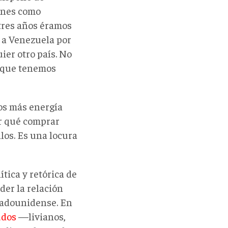
iones como
tres años éramos
 a Venezuela por
ier otro país. No
o que tenemos
os más energía
or qué comprar
los. Es una locura
tica y retórica de
er la relación
stadounidense.
En
udos
—livianos,