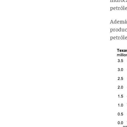
petról
Además
produc
petról
Gráf
3
produ
de
texa
api.