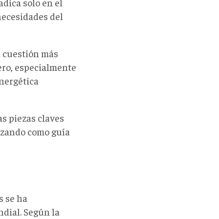
dica solo en el
ecesidades del
a cuestión más
jero, especialmente
energética
as piezas claves
lizando como guía
s se ha
dial. Según la