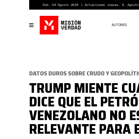
Pasar
Sáb. 08 Agosto 2026
Actualizado Jueves, 6. Agosto
al
contenido
principal
AUTORES
Toggle
navigation
DATOS DUROS SOBRE CRUDO Y GEOPOLÍTI
TRUMP MIENTE C
DICE QUE EL PETR
VENEZOLANO NO E
RELEVANTE PARA E