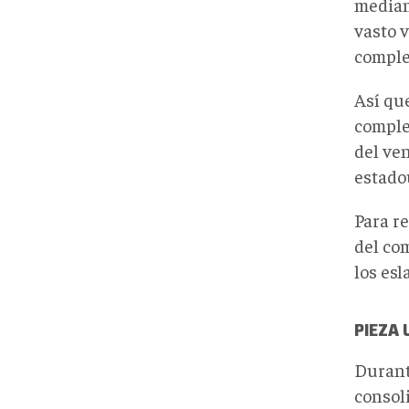
median
vasto
comple
Así qu
comple
del ve
estado
Para r
del co
los esl
PIEZA 
Durant
consol