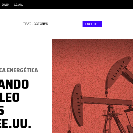
 2026 - 11:01
TRADUCCIONES
ENGLISH
Screen
Shot
2025-
01-
CA ENERGÉTICA
08
UANDO
at
ÓLEO
21.24.26.png
S
E.UU.