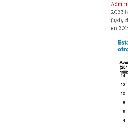
Admini
2023 l
(b/d), 
en 201
Gráf
1_pro
reco
EEUU