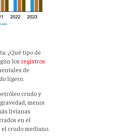
a: ¿Qué tipo de
egún los
registros
nentales de
o ligero.
petróleo crudo y
r gravedad, menor
más livianas
trados en el
r el crudo mediano.