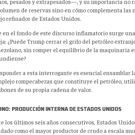
os, pesados y extrapesados—, y su importancia no ra
volumen
de reservas
sino en cómo complementa las n
jo
refinador de Estados Unidos.
e e
n el fondo de este discurso inflamatorio surge un
ja: ¿Puede Trump cerrar el grifo del petróleo extran
nezolano, sin romper el equilibrio de la maquinaria 
undiense?
esponder a esta interrogante es esencial ensamblar l
mplejo rompecabezas que constituye el petróleo, uti
abones de su propia cadena de valor.
UNO: PRODUCCIÓN INTERNA DE ESTADOS UNIDOS
e los últimos seis años consecutivos, Estados Unido
idado como el mayor productor de crudo a escala mun