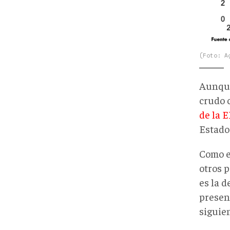
(Foto: A
Aunque
crudo 
de la E
Estado
Como es
otros 
es la d
presen
siguien