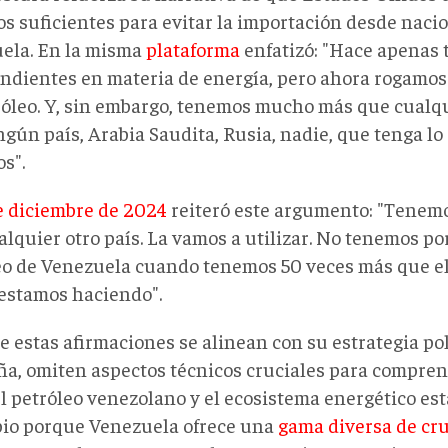
os suficientes para evitar la importación desde nac
ela. En la misma
plataforma
enfatizó: "Hace apenas 
ndientes en materia de energía, pero ahora rogamos
róleo. Y, sin embargo, tenemos mucho más que cualqu
ngún país, Arabia Saudita, Rusia, nadie, que tenga l
s".
e diciembre de 2024
reiteró este argumento: "Tenem
alquier otro país. La vamos a utilizar. No tenemos p
eo de Venezuela cuando tenemos 50 veces más que el
 estamos haciendo".
estas afirmaciones se alinean con su estrategia polí
a, omiten aspectos técnicos cruciales para comprend
el petróleo venezolano y el ecosistema energético e
pio porque
Venezuela ofrece una
gama diversa de cr