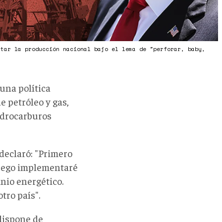
ntar la producción nacional bajo el lema de "perforar, baby,
una política
 petróleo y gas,
hidrocarburos
declaró: "Primero
luego implementaré
nio energético.
tro país".
dispone de