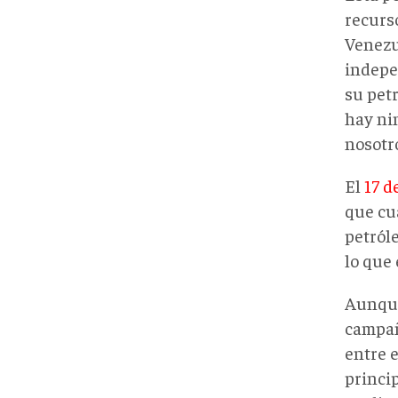
recurs
Venezu
indepe
su pet
hay ni
nosotro
El
17 d
que cu
petról
lo que
Aunque 
campañ
entre 
princi