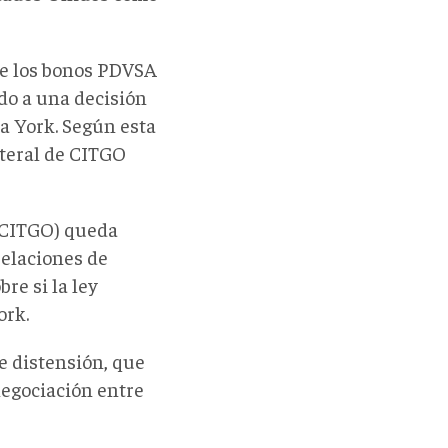
de los bonos PDVSA
rdo a una decisión
a York. Según esta
ateral de CITGO
e CITGO) queda
pelaciones de
re si la ley
ork.
e distensión, que
negociación entre