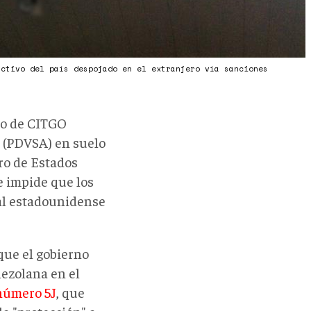
activo del país despojado en el extranjero vía sanciones
vo de CITGO
. (PDVSA) en suelo
ro de Estados
e impide que los
ial estadounidense
que el gobierno
ezolana en el
 número 5J
, que