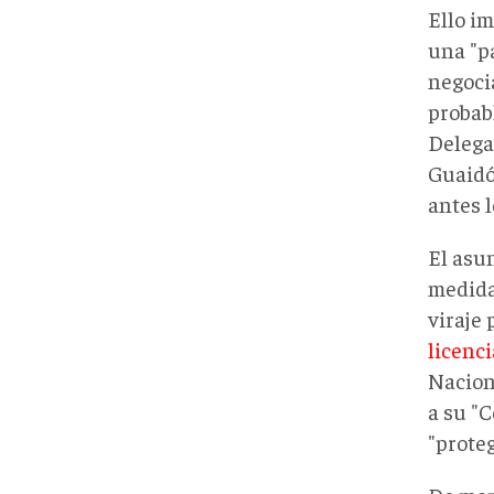
Ello im
una "p
negoci
probab
Delega
Guaidó
antes 
El asun
medida
viraje
licenc
Nacion
a su "
"proteg