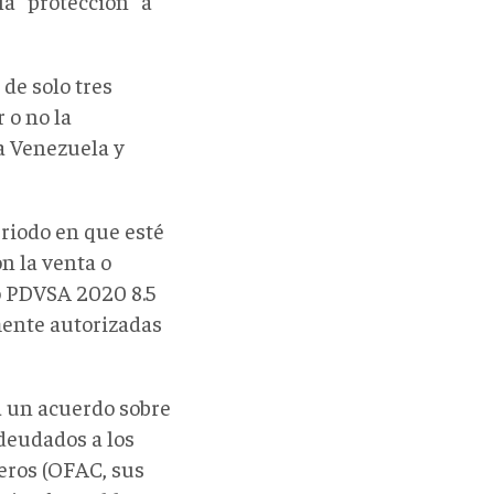
la "protección" a
de solo tres
 o no la
a Venezuela y
riodo en que esté
n la venta o
o PDVSA 2020 8.5
mente autorizadas
a un acuerdo sobre
adeudados a los
jeros (OFAC, sus