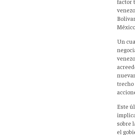
factor 
venezo
Boliva
México
Un cuar
negoci
venezo
acreed
nuevam
trecho
accione
Este ú
implic
sobre 
el gob