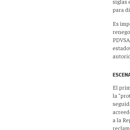
siglas 
para d
Es imp
renego
PDVSA 
estado
autorid
ESCEN
El prim
la "pr
seguid
acreed
a la R
reclam