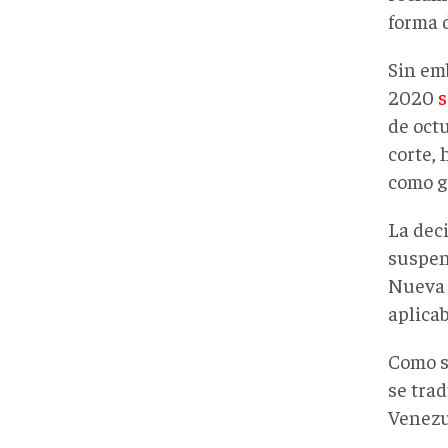
forma 
Sin em
2020
s
de oct
corte, 
como g
La dec
suspen
Nueva Y
aplicab
Como s
se tra
Venezu