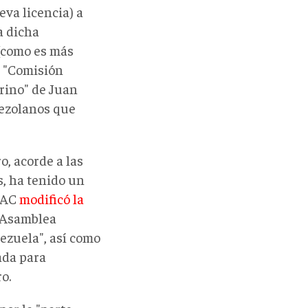
eva licencia) a
a dicha
 (como es más
o "Comisión
rino" de Juan
nezolanos que
o, acorde a las
, ha tenido un
OFAC
modificó la
 "Asamblea
ezuela", así como
ada para
o.