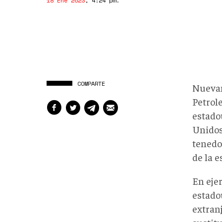
18 Ene 2023
,
4:24 pm
.
COMPARTE
Nuevam
Petrole
estado
Unidos
tenedo
de la e
En eje
estado
extran