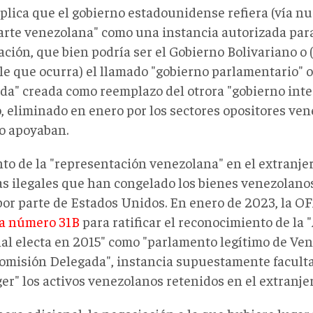
plica que el gobierno estadounidense refiera (vía nu
arte venezolana" como una instancia autorizada par
ación, que bien podría ser el Gobierno Bolivariano o
le que ocurra) el llamado "gobierno parlamentario" 
da" creada como reemplazo del otrora "gobierno inte
, eliminado en enero por los sectores opositores ve
lo apoyaban.
to de la "representación venezolana" en el extranjer
s ilegales que han congelado los bienes venezolanos
 por parte de Estados Unidos. En enero de 2023, la 
ia número 31B
para ratificar el reconocimiento de la
al electa en 2015" como "parlamento legítimo de Ven
Comisión Delegada", instancia supuestamente facult
er" los activos venezolanos retenidos en el extranjer