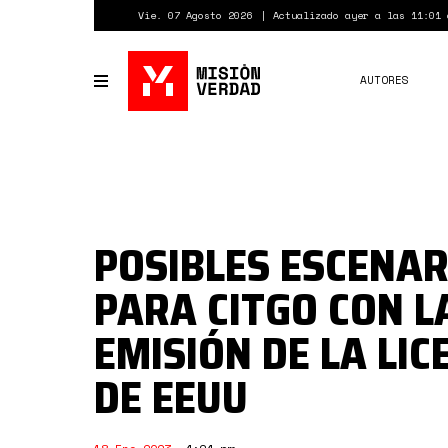
Pasar
Vie. 07 Agosto 2026
Actualizado ayer a las 11:01 
al
contenido
principal
AUTORES
Toggle
navigation
POSIBLES ESCENAR
PARA CITGO CON L
EMISIÓN DE LA LIC
DE EEUU