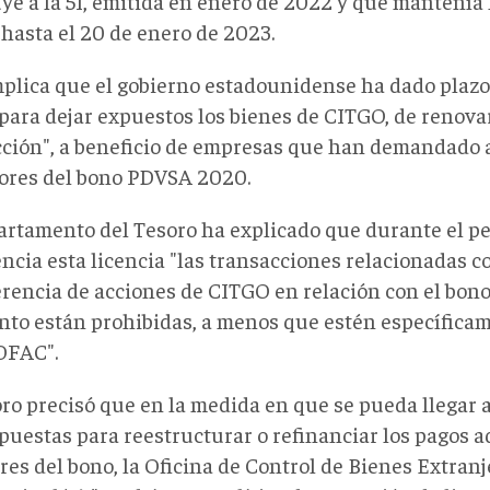
ye a la 5I, emitida en enero de 2022 y que mantenía 
hasta el 20 de enero de 2023.
mplica que el gobierno estadounidense ha dado plazo 
para dejar expuestos los bienes de CITGO, de renovar
cción", a beneficio de empresas que han demandado 
ores del bono PDVSA 2020.
artamento del Tesoro ha explicado que durante el pe
ncia esta licencia "las transacciones relacionadas co
erencia de acciones de CITGO en relación con el bon
ento están prohibidas, a menos que estén específica
 OFAC".
oro precisó que en la medida en que se pueda llegar 
opuestas para reestructurar o refinanciar los pagos 
res del bono, la Oficina de Control de Bienes Extran