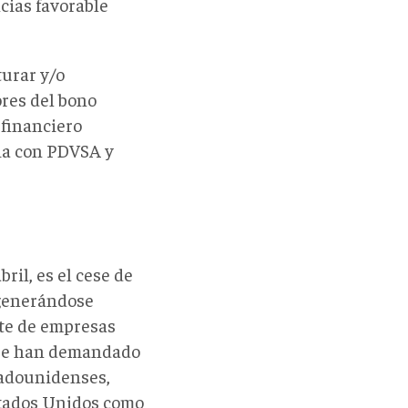
ncias favorable
urar y/o
res del bono
financiero
ria con PDVSA y
ril, es el cese de
 generándose
rte de empresas
que han demandado
stadounidenses,
stados Unidos como