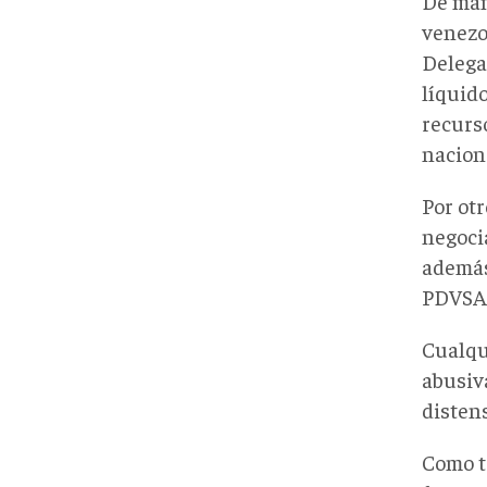
De mane
venezo
Delega
líquido
recurso
nacion
Por otr
negoci
además
PDVSA 
Cualqui
abusiv
distens
Como t