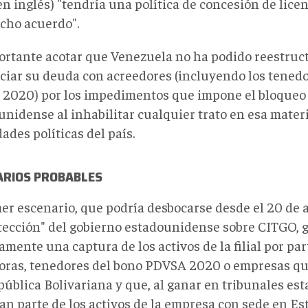
en inglés) "tendría una política de concesión de lice
icho acuerdo".
ortante acotar que Venezuela no ha podido reestruct
ciar su deuda con acreedores (incluyendo los tenedo
2020) por los impedimentos que impone el bloqueo 
unidense al inhabilitar cualquier trato en esa mate
ades políticas del país.
ARIOS PROBABLES
er escenario, que podría desbocarse desde el 20 de ab
otección" del gobierno estadounidense sobre CITGO,
amente una captura de los activos de la filial por pa
oras, tenedores del bono PDVSA 2020 o empresas 
epública Bolivariana y que, al ganar en tribunales e
an parte de los activos de la empresa con sede en E