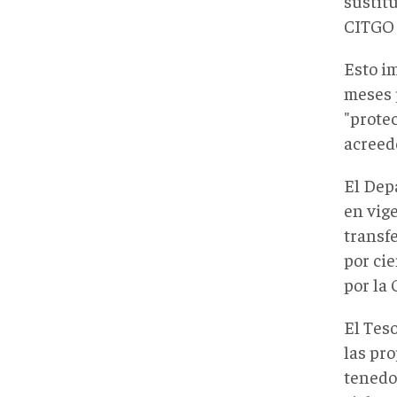
sustitu
CITGO 
Esto i
meses 
"prote
acreed
El Dep
en vige
transf
por ci
por la
El Tes
las pr
tenedo