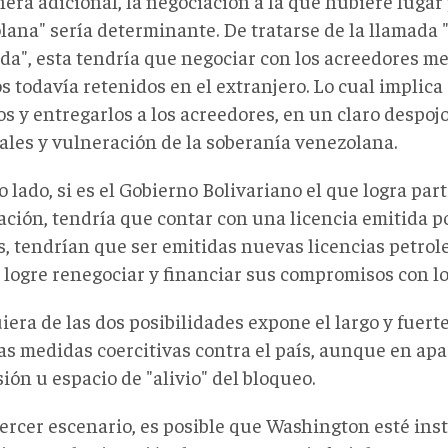
ra adicional, la negociación a la que hubiere lugar 
lana" sería determinante. De tratarse de la llamada
da", esta tendría que negociar con los acreedores m
s todavía retenidos en el extranjero. Lo cual implica
s y entregarlos a los acreedores, en un claro despojo
ales y vulneración de la soberanía venezolana.
o lado, si es el Gobierno Bolivariano el que logra par
ación, tendría que contar con una licencia emitida p
, tendrían que ser emitidas nuevas licencias petrol
logre renegociar y financiar sus compromisos con lo
era de las dos posibilidades expone el largo y fuerte
as medidas coercitivas contra el país, aunque en ap
ión u espacio de "alivio" del bloqueo.
ercer escenario, es posible que Washington esté in