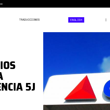
am
TRADUCCIONES
ENGLISH
citgo1.jpg
IOS
A
ENCIA 5J