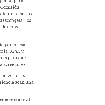
por la "parte
 "Comisión
ediante recursos
 descongelar los
 de activos
ticipar en esa
or la OFAC y,
eras para que
s acreedores.
 brazo de las
ariencia sean una
strumentando el