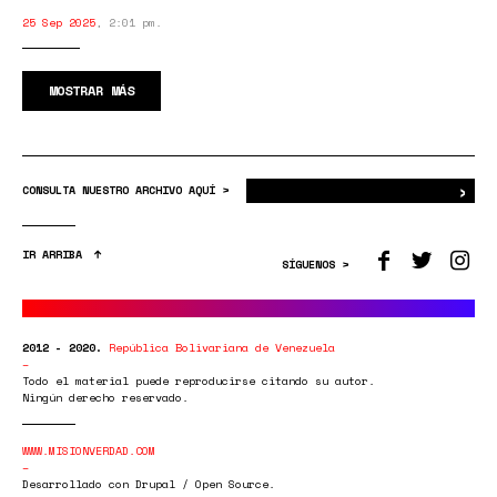
25 Sep 2025
,
2:01 pm.
MOSTRAR MÁS
›
Bus
CONSULTA NUESTRO ARCHIVO AQUÍ >
IR ARRIBA
SÍGUENOS >
2012 - 2020.
República Bolivariana de Venezuela
Todo el material puede reproducirse citando su autor.
Ningún derecho reservado.
WWW.MISIONVERDAD.COM
Desarrollado con Drupal / Open Source.