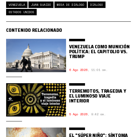
VENEZUELA
JUAN GUAIDÓ
MESA DE DIÁLOGO
DIÁLOGO
ESTADOS UNIDOS
CONTENIDO RELACIONADO
VENEZUELA COMO MUNICIÓN
POLÍTICA: EL CAPITOLIO VS.
TRUMP
6 Ago 2026
,
11:01 am.
TERREMOTOS, TRAGEDIA Y
EL LUMINOSO VIAJE
INTERIOR
5 Ago 2026
,
9:42 am.
EL "SÚPER NIÑO": SÍNTOMA