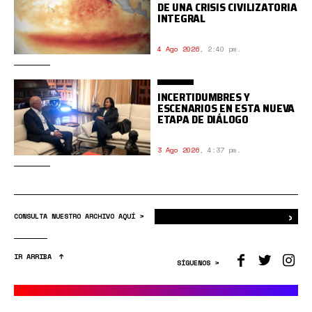
DE UNA CRISIS CIVILIZATORIA
INTEGRAL
4 Ago 2026
,
2:40 pm.
INCERTIDUMBRES Y
ESCENARIOS EN ESTA NUEVA
ETAPA DE DIÁLOGO
3 Ago 2026
,
4:37 pm.
›
Bus
CONSULTA NUESTRO ARCHIVO AQUÍ >
IR ARRIBA
SÍGUENOS >