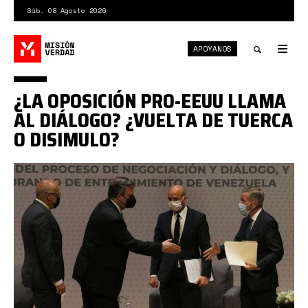
Pasar
Sáb. 08 Agosto 2026
al
contenido
APÓYANOS
principal
Tog
nav
Toggle
¿LA OPOSICIÓN PRO-EEUU LLAMA
search
AL DIÁLOGO? ¿VUELTA DE TUERCA
O DISIMULO?
BTJXAWTV3NE3RAYJ6TVVALIG6A.jpg