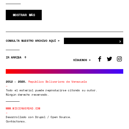
MOSTRAR MÁS
›
Bus
CONSULTA NUESTRO ARCHIVO AQUÍ >
IR ARRIBA
SÍGUENOS >
2012 - 2020.
República Bolivariana de Venezuela
Todo el material puede reproducirse citando su autor.
Ningún derecho reservado.
WWW.MISIONVERDAD.COM
Desarrollado con Drupal / Open Source.
Contáctanos.