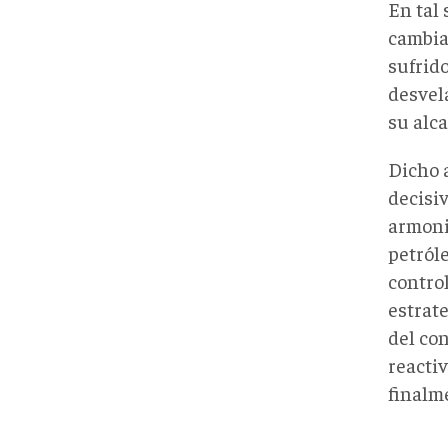
En tal
cambiar
sufrido
desvel
su alc
Dicho 
decisi
armoniz
petról
contro
estrat
del con
reacti
finalme