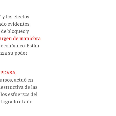
 y los efectos
ndo evidentes.
 de bloqueo y
margen de maniobra
o económico. Están
anza su poder
e PDVSA
,
ursos, actuó en
destructiva de las
 los esfuerzos del
 logrado el año