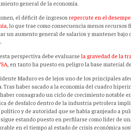
cimiento general de la economía.
umen, el déficit de ingresos
repercute en el desempe
mía
, lo que trae como consecuencia menos recursos f
iar un aumento general de salarios y mantener bajo c
.
esta perspectiva debe evaluarse
la gravedad de la t
VSA
, en tanto ha puesto en peligro la base material d
sidente Maduro es de lejos uno de los principales af
a. Tras haber sacado a la economía del cuadro hiperi
 haber consagrado un ciclo de crecimiento notable en
a de desfalco dentro de la industria petrolera impli
 político y de autoridad que se había granjeado a pul
 sigue estando puesto en perfilarse como líder de un
urable en el tiempo al estado de crisis económica so