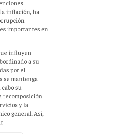
venciones
a inflación, ha
corrupción
nes importantes en
que influyen
bordinado a su
das por el
sos se mantenga
 cabo su
la recomposición
vicios y la
ico general. Así,
r.