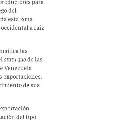
 productores para
ego del
cia esta zona
-occidental a raíz
nsifica las
el
statu quo
de las
ue Venezuela
s exportaciones,
cimiento de sus
exportación
zación del tipo