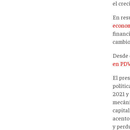
el cre
En res
econo
financ
cambio
Desde 
en PD
El pre
polític
2021 y
mecánic
capital
acento
y perd