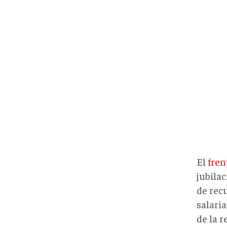
El
fren
jubilac
de rec
salaria
de la r