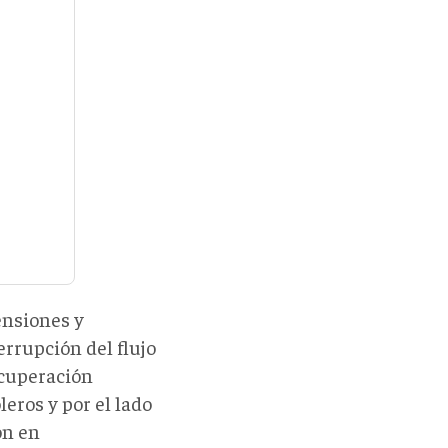
o
ensiones y
errupción del flujo
ecuperación
leros y por el lado
ón en