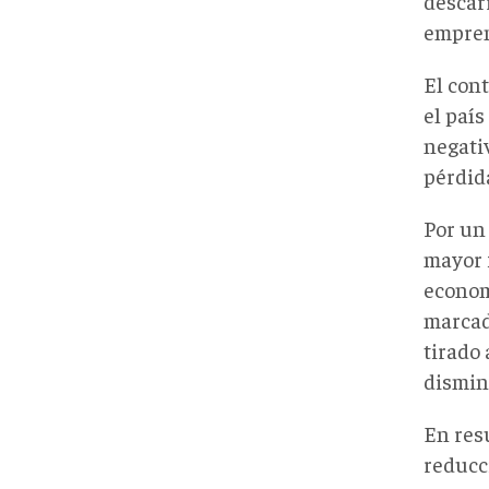
descar
empren
El cont
el paí
negati
pérdid
Por un
mayor 
econom
marcad
tirado 
dismin
En res
reducc