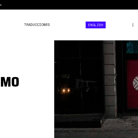
m
TRADUCCIONES
ENGLISH
pdvsa
gas.jpg.jpg
OMO