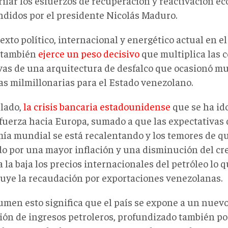
rilar los esfuerzos de recuperación y reactivación e
didos por el presidente Nicolás Maduro.
exto político, internacional y energético actual en e
s también
ejerce un peso decisivo
que multiplica las 
vas de una arquitectura de desfalco que ocasionó 
as milmillonarias para el Estado venezolano.
 lado,
la crisis bancaria estadounidense
que se ha id
fuerza hacia Europa, sumado a que las expectativas 
ía mundial se está recalentando y los temores de q
o por una mayor inflación y una disminución del cr
a la baja los precios internacionales del petróleo lo q
uye la recaudación por exportaciones venezolanas.
umen esto significa que el país se expone a un nuevo
ión de ingresos petroleros, profundizado también po