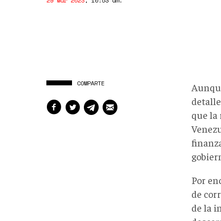
29 Mar 2023
,
10:53 am
.
COMPARTE
Aunque
detalle
que la
Venezu
finanz
gobier
Por enc
de cor
de la 