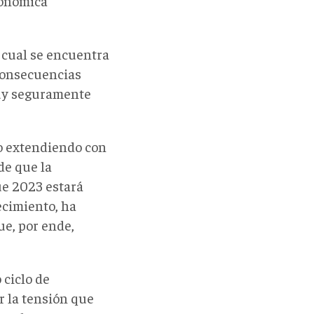
conómica
l cual se encuentra
consecuencias
muy seguramente
o extendiendo con
de que la
ue 2023 estará
ecimiento, ha
ue, por ende,
 ciclo de
r la tensión que