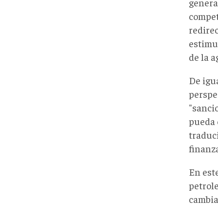
genera
competi
redire
estimul
de la a
De igua
perspe
"sanci
pueda 
traduc
finanza
En est
petrole
cambia