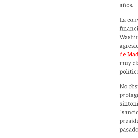
años.
La conv
financ
Washin
agresi
de Ma
muy cl
polític
No obs
protag
sintoní
"sancio
presid
pasado