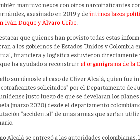
mbién mantuvo nexos con otros narcotraficantes co
rnández, asesinado en 2019 y de
íntimos lazos polít
n Iván Duque y Álvaro Uribe
.
estacar que quienes han provisto todas estas infor
cran a los gobiernos de Estados Unidos y Colombia e
ctual, financiera y logística estuvieron directamente
lo que ha ayudado a reconstruir
el organigrama de la
ello sumémosle el caso de Clíver Alcalá, quien fue in
cotraficantes solicitados" por el Departamento de Ju
unidense justo luego de que se develaran los planes
ela (marzo 2020) desde el departamento colombiano
autación "accidental" de unas armas que serían utiliz
ario.
mo Alcalá se entregó a las autoridades colombianas, 