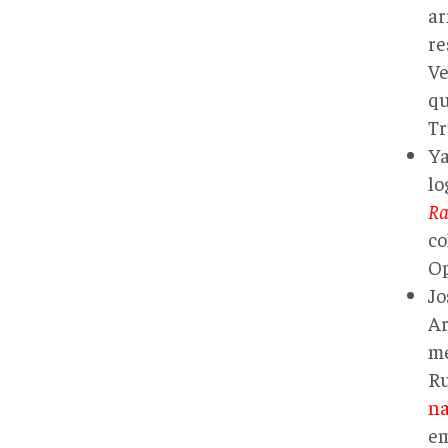
a
re
Ve
qu
Tr
Ya
lo
Ra
co
Op
Jo
Ar
me
Ru
na
em