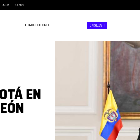
 2026 - 11:01
TRADUCCIONES
ENGLISH
iván
duque.jpg
OTÁ EN
DEÓN