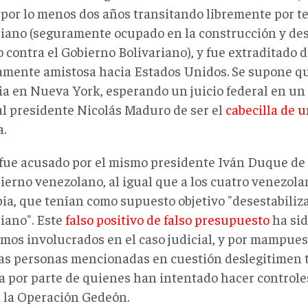
 por lo menos dos años transitando libremente por te
iano (seguramente ocupado en la construcción y des
 contra el Gobierno Bolivariano), y fue extraditado
amente amistosa hacia Estados Unidos. Se supone qu
ia en Nueva York, esperando un juicio federal en un 
al presidente Nicolás Maduro de ser el
cabecilla de u
a.
 fue acusado por el mismo presidente Iván Duque de 
bierno venezolano, al igual que a los cuatro venezol
ia, que tenían como supuesto objetivo "desestabiliza
iano". Este
falso positivo de falso presupuesto
ha sid
smos involucrados en el caso judicial, y por mampue
las personas mencionadas en cuestión deslegitimen 
a por parte de quienes han intentado hacer controle
a la Operación Gedeón.