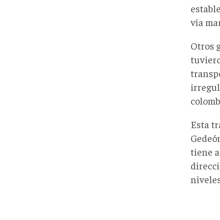
estable
vía ma
Otros 
tuvier
transp
irregul
colomb
Esta t
Gedeón
tiene 
direcc
nivele