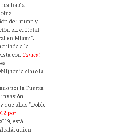
anca había
Boina
ción de Trump y
ción en el Hotel
al en Miami".
nculada a la
vista con
Caracol
des
NI) tenía claro la
ado por la Fuerza
 invasión
y que alias "Doble
12 por
019, está
lcalá, quien