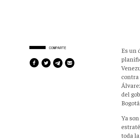
COMPARTE
Es un d
planif
Venezu
contra
Álvare
del go
Bogotá 
Ya son
estraté
toda la