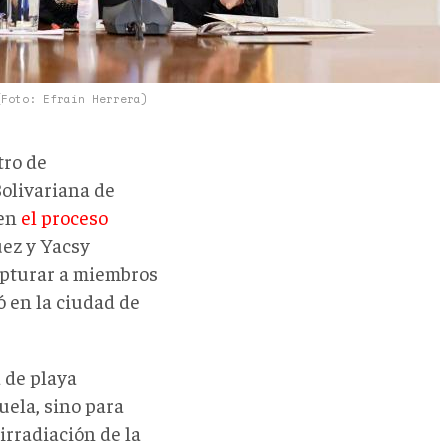
(Foto: Efraín Herrera)
tro de
Bolivariana de
 en
el proceso
ez y Yacsy
apturar a miembros
ó en la ciudad de
 de playa
uela, sino para
 irradiación de la