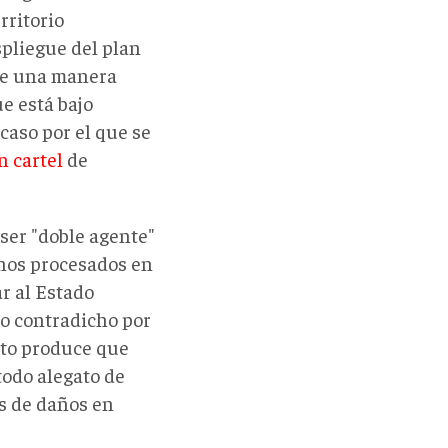
rritorio
pliegue del plan
 de una manera
e está bajo
caso por el que se
n cartel
de
ser "doble agente"
anos procesados en
r al Estado
o contradicho por
sto produce que
todo alegato de
s de daños en