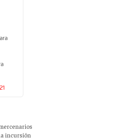
para
ra
21
 mercenarios
ida incursión