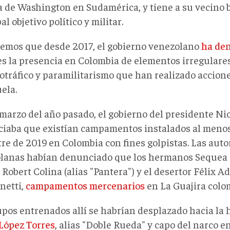
ca de Washington en Sudamérica, y tiene a su vecino 
al objetivo político y militar.
emos que desde 2017, el gobierno venezolano
ha de
es la presencia en Colombia de elementos irregulare
cotráfico y paramilitarismo que han realizado accion
ela.
marzo del año pasado, el gobierno del presidente Ni
iaba que existían campamentos instalados al menos
tre de 2019 en Colombia con fines golpistas. Las aut
lanas habían denunciado que los hermanos Sequea 
 Robert Colina (alias "Pantera") y el desertor Félix 
netti,
campamentos mercenarios
en La Guajira colo
upos entrenados allí se habrían desplazado hacia la
 López Torres
, alias "Doble Rueda" y capo del narco e