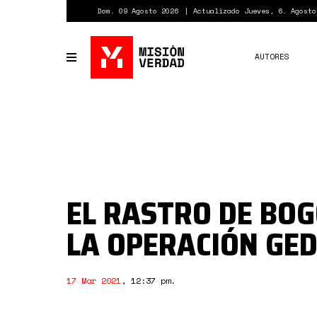
Pasar
Dom. 09 Agosto 2026
Actualizado Jueves, 6. Agosto
al
contenido
principal
AUTORES
Toggle
navigation
EL RASTRO DE BOG
LA OPERACIÓN GE
17 Mar 2021
,
12:37 pm
.