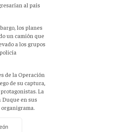
gresarían al país
bargo, los planes
ndo un camión que
evado a los grupos
policía
es de la Operación
ego de su captura,
 protagonistas. La
n Duque en sus
l organigrama.
deón