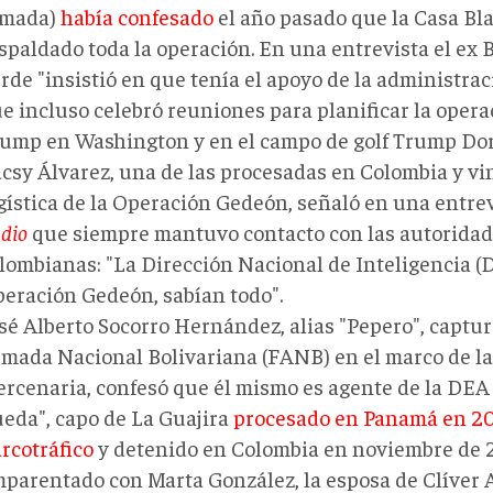
rmada)
había confesado
el año pasado que la Casa Bl
spaldado toda la operación. En una entrevista el ex 
rde "insistió en que tenía el apoyo de la administra
e incluso celebró reuniones para planificar la opera
ump en Washington y en el campo de golf Trump Dor
csy Álvarez, una de las procesadas en Colombia y vi
gística de la Operación Gedeón, señaló en una entre
dio
que siempre mantuvo contacto con las autorida
lombianas: "La Dirección Nacional de Inteligencia (D
eración Gedeón, sabían todo".
sé Alberto Socorro Hernández, alias "Pepero", captur
mada Nacional Bolivariana (FANB) en el marco de la
rcenaria, confesó que él mismo es agente de la DEA 
eda", capo de La Guajira
procesado en Panamá en 20
rcotráfico
y detenido en Colombia en noviembre de 2
parentado con Marta González, la esposa de Clíver A