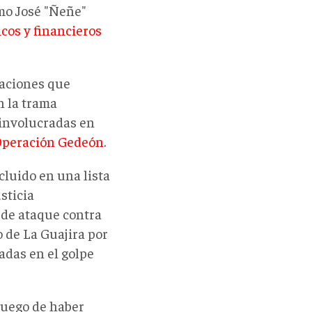
mo José "Ñeñe"
icos y financieros
maciones que
n la trama
 involucradas en
 Operación Gedeón
.
cluido en una lista
sticia
 de ataque contra
 de La Guajira por
adas en el golpe
luego de haber