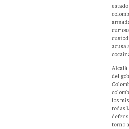
estado
colomb
armado
curios
custod
acusa 
cocaín
Alcalá
del go
Colomb
colomb
los mi
todas 
defens
torno 