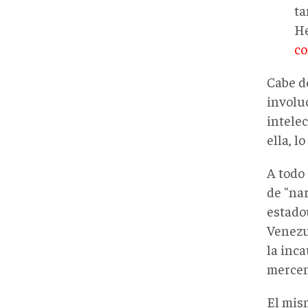
ta
He
co
Cabe d
involu
intele
ella, 
A todo 
de "nar
estado
Venezu
la inc
mercen
El mis