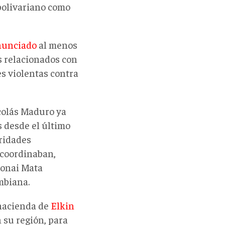
bolivariano como
nunciado
al menos
s relacionados con
es violentas contra
colás Maduro ya
 desde el último
oridades
coordinaban,
Adonai Mata
mbiana.
 hacienda de
Elkin
n su región, para