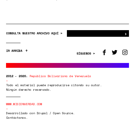
›
Bus
CONSULTA NUESTRO ARCHIVO AQUÍ >
IR ARRIBA
SÍGUENOS >
2012 - 2020.
República Bolivariana de Venezuela
Todo el material puede reproducirse citando su autor.
Ningún derecho reservado.
WWW.MISIONVERDAD.COM
Desarrollado con Drupal / Open Source.
Contáctanos.