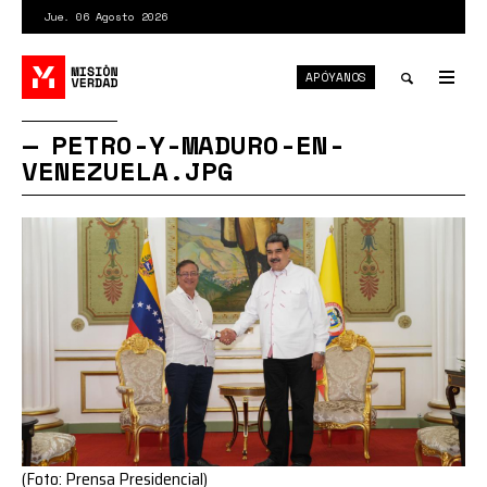
Pasar
Jue. 06 Agosto 2026
al
contenido
APÓYANOS
principal
Tog
nav
Toggle
PETRO-Y-MADURO-EN-
VENEZUELA.JPG
search
(Foto: Prensa Presidencial)