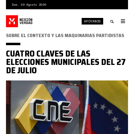
Pasar
Dom. 09 Agosto 2026
al
contenido
APÓYANOS
principal
Tog
nav
Toggle
SOBRE EL CONTEXTO Y LAS MAQUINARIAS PARTIDISTAS
search
CUATRO CLAVES DE LAS
ELECCIONES MUNICIPALES DEL 27
DE JULIO
CNE
2025
again.jpg