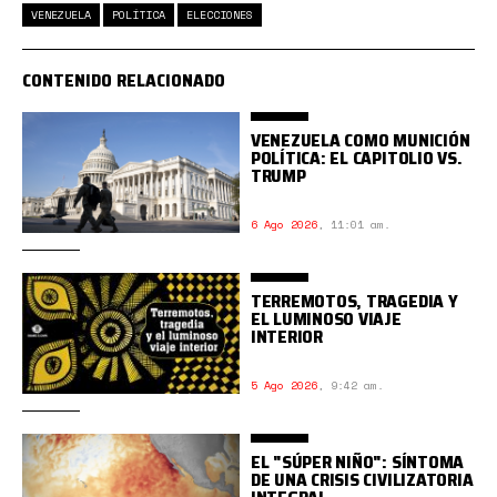
VENEZUELA
POLÍTICA
ELECCIONES
CONTENIDO RELACIONADO
VENEZUELA COMO MUNICIÓN
POLÍTICA: EL CAPITOLIO VS.
TRUMP
6 Ago 2026
,
11:01 am.
TERREMOTOS, TRAGEDIA Y
EL LUMINOSO VIAJE
INTERIOR
5 Ago 2026
,
9:42 am.
EL "SÚPER NIÑO": SÍNTOMA
DE UNA CRISIS CIVILIZATORIA