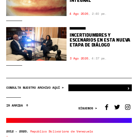
INTEGRAL
4 Ago 2026
,
2:40 pm.
INCERTIDUMBRES Y
ESCENARIOS EN ESTA NUEVA
ETAPA DE DIÁLOGO
3 Ago 2026
,
4:37 pm.
›
Bus
CONSULTA NUESTRO ARCHIVO AQUÍ >
IR ARRIBA
SÍGUENOS >
2012 - 2020.
República Bolivariana de Venezuela