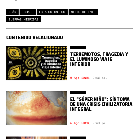
IRÁN
ISRAEL
ESTADOS UNIDOS
MEDIO ORIENTE
GUERRAS HÍBRIDAS
CONTENIDO RELACIONADO
TERREMOTOS, TRAGEDIA Y
EL LUMINOSO VIAJE
INTERIOR
5 Ago 2026
,
9:42 am.
EL "SÚPER NIÑO": SÍNTOMA
DE UNA CRISIS CIVILIZATORIA
INTEGRAL
4 Ago 2026
,
2:40 pm.