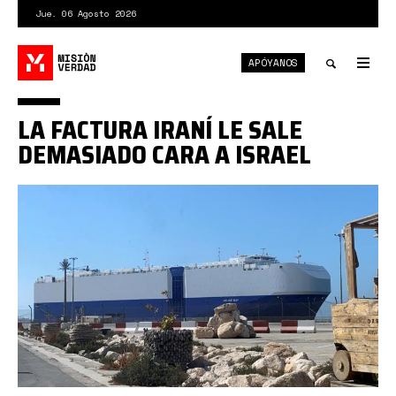
Pasar
Jue. 06 Agosto 2026
al
contenido
APÓYANOS
principal
Tog
nav
Toggle
LA FACTURA IRANÍ LE SALE
search
DEMASIADO CARA A ISRAEL
buque
israelí
reuters.jpg