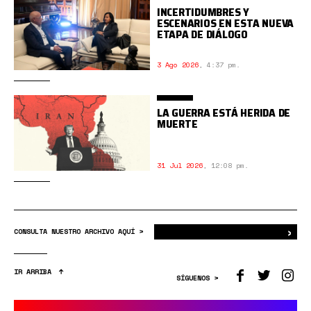
INCERTIDUMBRES Y
ESCENARIOS EN ESTA NUEVA
ETAPA DE DIÁLOGO
3 Ago 2026
,
4:37 pm.
LA GUERRA ESTÁ HERIDA DE
MUERTE
31 Jul 2026
,
12:08 pm.
›
Bus
CONSULTA NUESTRO ARCHIVO AQUÍ >
IR ARRIBA
SÍGUENOS >