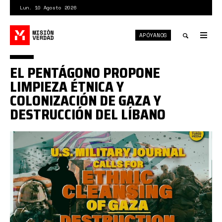
Pasar
Lun. 10 Agosto 2026
al
contenido
APÓYANOS
principal
Tog
nav
Toggle
EL PENTÁGONO PROPONE
search
LIMPIEZA ÉTNICA Y
COLONIZACIÓN DE GAZA Y
DESTRUCCIÓN DEL LÍBANO
limpieza
étnica
gaza
destrucción
líbano.jpg