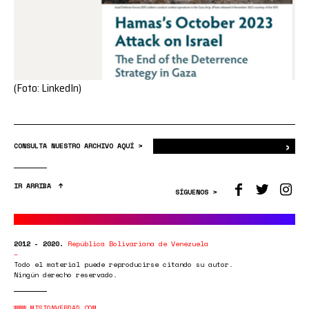
(Foto: LinkedIn)
›
Bus
CONSULTA NUESTRO ARCHIVO AQUÍ >
IR ARRIBA
SÍGUENOS >
2012 - 2020.
República Bolivariana de Venezuela
Todo el material puede reproducirse citando su autor.
Ningún derecho reservado.
WWW.MISIONVERDAD.COM