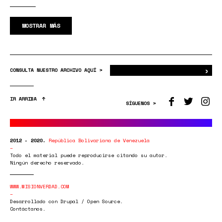
MOSTRAR MÁS
›
Bus
CONSULTA NUESTRO ARCHIVO AQUÍ >
IR ARRIBA
SÍGUENOS >
2012 - 2020.
República Bolivariana de Venezuela
Todo el material puede reproducirse citando su autor.
Ningún derecho reservado.
WWW.MISIONVERDAD.COM
Desarrollado con Drupal / Open Source.
Contáctanos.