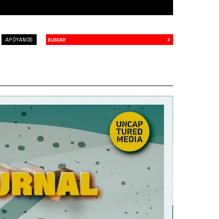
›
Buscar
APÓYANOS