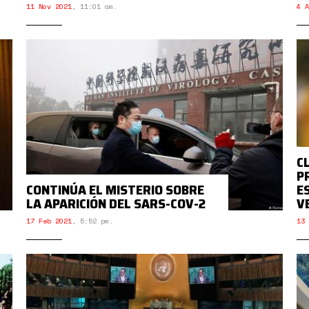
11 Nov 2021
,
11:01 am.
4 A
C
P
CONTINÚA EL MISTERIO SOBRE
E
LA APARICIÓN DEL SARS-COV-2
V
17 Feb 2021
,
5:52 pm.
13 