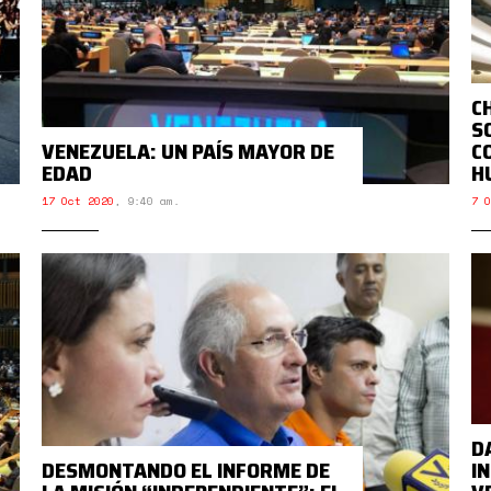
C
S
VENEZUELA: UN PAÍS MAYOR DE
C
EDAD
H
17 Oct 2020
,
9:40 am.
7 O
D
DESMONTANDO EL INFORME DE
I