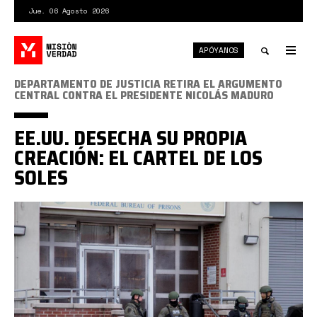
Pasar
Jue. 06 Agosto 2026
al
contenido
APÓYANOS
principal
Tog
nav
Toggle
DEPARTAMENTO DE JUSTICIA RETIRA EL ARGUMENTO
CENTRAL CONTRA EL PRESIDENTE NICOLÁS MADURO
search
EE.UU. DESECHA SU PROPIA
CREACIÓN: EL CARTEL DE LOS
SOLES
DoJ
prisiones