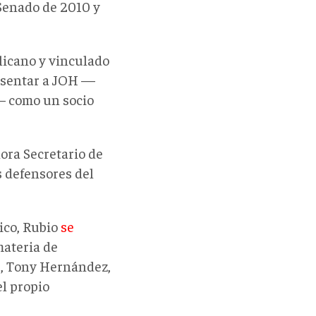
Senado de 2010 y
blicano y vinculado
resentar a JOH —
— como un socio
hora Secretario de
s defensores del
ico, Rubio
se
materia de
H, Tony Hernández,
el propio