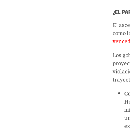
¿EL PA
El asc
como l
venced
Los go
proyec
violaci
trayect
C
Ho
mi
un
ex