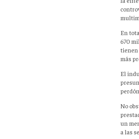
la éli
contro
multimi
En tota
670 mi
tienen 
más pr
El indu
presun
perdón
No obst
prestad
un mens
a las s