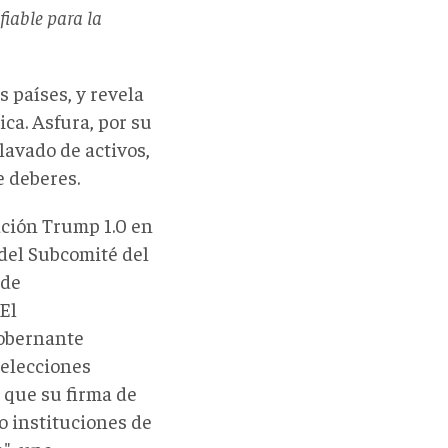
fiable para la
 países, y revela
ca. Asfura, por su
lavado de activos,
e deberes.
ación Trump 1.0 en
del Subcomité del
 de
El
gobernante
 elecciones
 que su firma de
o instituciones de