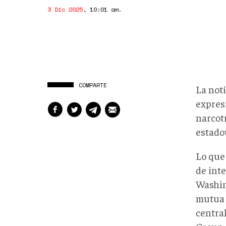
3 Dic 2025
,
10:01 am
.
COMPARTE
La not
expres
narcotr
estado
Lo que
de inte
Washin
mutua q
central