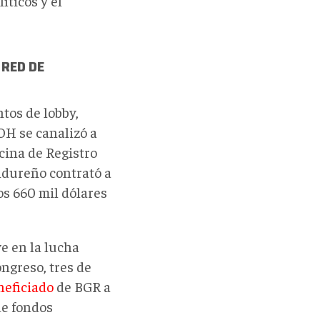
íticos y el
 RED DE
tos de lobby,
JOH se canalizó a
icina de Registro
ndureño contrató a
s 660 mil dólares
e en la lucha
ongreso, tres de
neficiado
de BGR a
de fondos