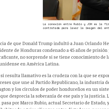
La conexión entre Rubio y JOH es la fi
contratada para lavar la imagen del en
icia de que Donald Trump indultó a Juan Orlando H
idente de Honduras condenado a 45 años de prisión 
aficante, no sorprende si se tiene conocimiento de l
unidense en América Latina.
 sí resulta llamativo es la crudeza con la que se exp
reses que une al Partido Republicano, la industria d
gton y los círculos de poder hondureños en un sist
ue desprecia la soberanía de ese país y la justicia.
 pasa por Marco Rubio, actual Secretario de Estado, 