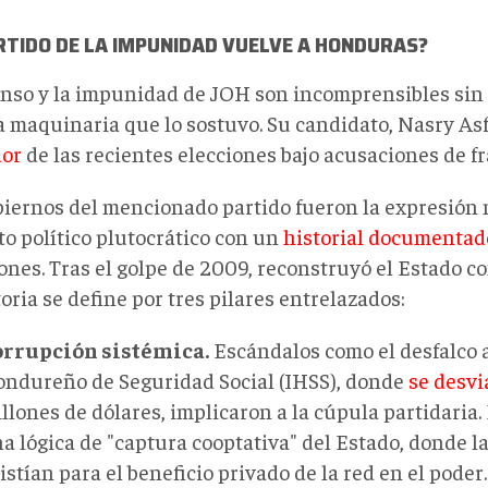
RTIDO DE LA IMPUNIDAD VUELVE A HONDURAS?
enso y la impunidad de JOH son incomprensibles sin
a maquinaria que lo sostuvo. Su candidato, Nasry Asf
or
de las recientes elecciones bajo acusaciones de f
biernos del mencionado partido fueron la expresión
to político plutocrático con un
historial documentad
ones. Tras el golpe de 2009, reconstruyó el Estado c
oria se define por tres pilares entrelazados:
orrupción sistémica.
Escándalos como el desfalco a
ndureño de Seguridad Social (IHSS), donde
se desvi
llones de dólares, implicaron a la cúpula partidaria.
a lógica de "captura cooptativa" del Estado, donde l
istían para el beneficio privado de la red en el pode