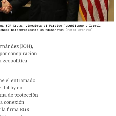
rma BGR Group, vinculada al Partido Republicano e Israel,
tonces narcopresidente en Washington
(Foto: Archivo)
ernández (JOH),
por conspiración
a geopolítica
one el entramado
el lobby en
ema de protección
 La conexión
y la firma BGR