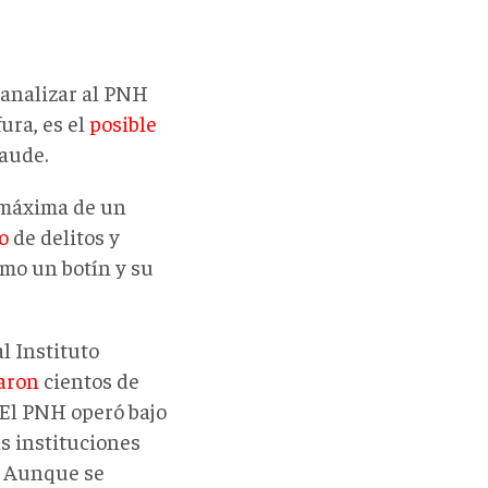
 analizar al PNH
ura, es el
posible
raude.
 máxima de un
o
de delitos y
omo un botín y su
l Instituto
aron
cientos de
 El PNH operó bajo
as instituciones
r. Aunque se