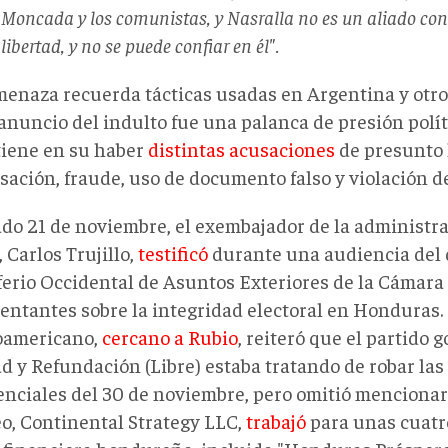
Moncada y los comunistas, y Nasralla no es un aliado con
libertad, y no se puede confiar en él".
menaza recuerda tácticas usadas en Argentina y otros
anuncio del indulto fue una palanca de presión políti
 tiene en su haber
distintas acusaciones
de presunto 
sación, fraude, uso de documento falso y violación d
ado 21 de noviembre, el exembajador de la administr
 Carlos Trujillo,
testificó
durante una audiencia del 
erio Occidental de Asuntos Exteriores de la Cámara
entantes sobre la integridad electoral en Honduras. 
oamericano,
cercano a Rubio
, reiteró que el partido 
d y Refundación (Libre) estaba tratando de robar las
enciales del 30 de noviembre, pero omitió mencionar
eo, Continental Strategy LLC,
tr
abajó
para unas cuatr