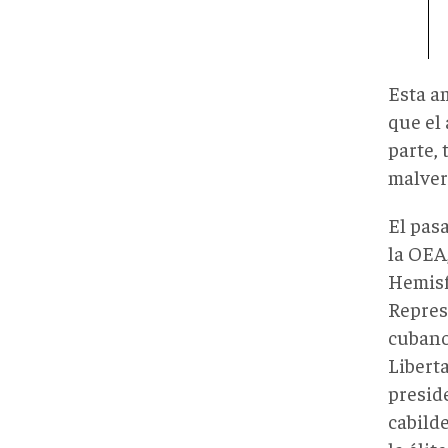
Esta a
que el 
parte,
malver
El pas
la OEA,
Hemisf
Repres
cuban
Liberta
presid
cabild