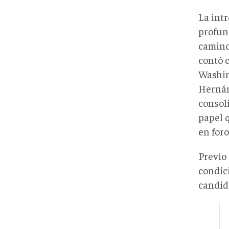
La int
profun
camino
contó c
Washing
Hernán
consol
papel 
en foro
Previo
condic
candid