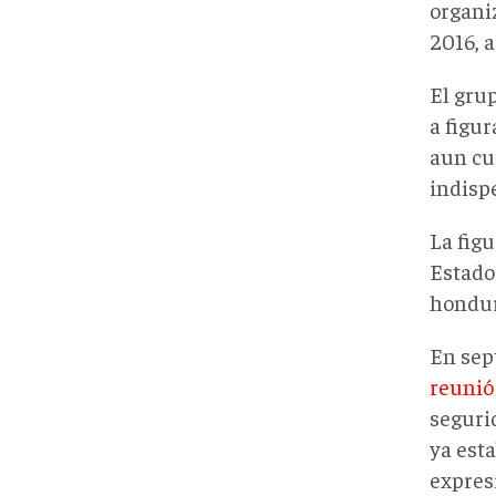
organi
2016, 
El gru
a figu
aun cu
indisp
La figu
Estado
hondur
En sep
reunió
seguri
ya est
expres