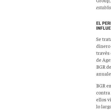
Group, 
establ
EL PER
INFLU
Se trat
dinero 
través 
de Age
BGR de
anuale
BGR em
contra 
ellos 
lo lar