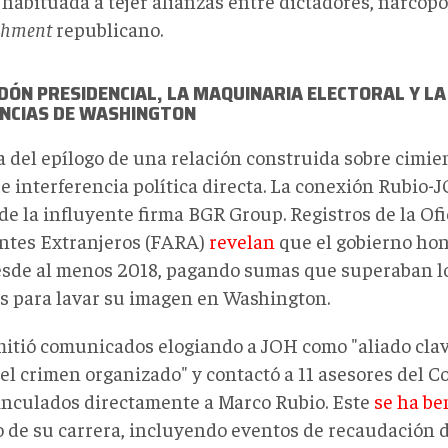
habituada a tejer alianzas entre dictadores, narcopol
ishment
republicano.
DÓN PRESIDENCIAL, LA MAQUINARIA ELECTORAL Y LA
ENCIAS DE WASHINGTON
a del epílogo de una relación construida sobre cimien
e interferencia política directa. La conexión Rubio-
de la influyente firma BGR Group. Registros de la Of
ntes Extranjeros (FARA)
revelan
que el gobierno ho
sde al menos 2018, pagando sumas que superaban lo
s para lavar su imagen en Washington.
itió comunicados elogiando a JOH como "aliado clav
el crimen organizado" y contactó a 11 asesores del C
vinculados directamente a Marco Rubio. Este
se ha be
go de su carrera, incluyendo eventos de recaudación 