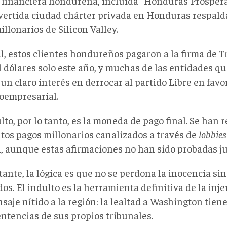
te financiera hondureña, incluida "Honduras Prósper
vertida ciudad chárter privada en Honduras respald
llonarios de Silicon Valley.
l, estos clientes hondureños pagaron a la firma de T
l dólares solo este año, y muchas de las entidades q
un claro interés en derrocar al partido Libre en fav
oempresarial.
lto, por lo tanto, es la moneda de pago final. Se han 
tos pagos millonarios canalizados a través de
lobbies
, aunque estas afirmaciones no han sido probadas j
ante, la lógica es que no se perdona la inocencia sin
os. El indulto es la herramienta definitiva de la inj
aje nítido a la región: la lealtad a Washington tien
entencias de sus propios tribunales.