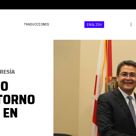
TRADUCCIONES
ENGLISH
rubio
JOH.jpg
CRESÍA
CO
ETORNO
 EN