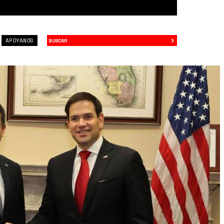
›
Buscar
APÓYANOS