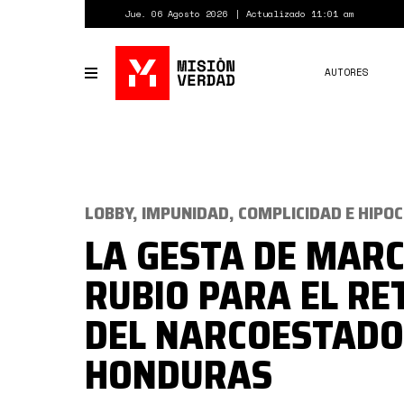
Pasar
Jue. 06 Agosto 2026
Actualizado 11:01 am
al
contenido
principal
AUTORES
Toggle
navigation
LOBBY, IMPUNIDAD, COMPLICIDAD E HIPO
LA GESTA DE MAR
RUBIO PARA EL R
DEL NARCOESTADO
HONDURAS