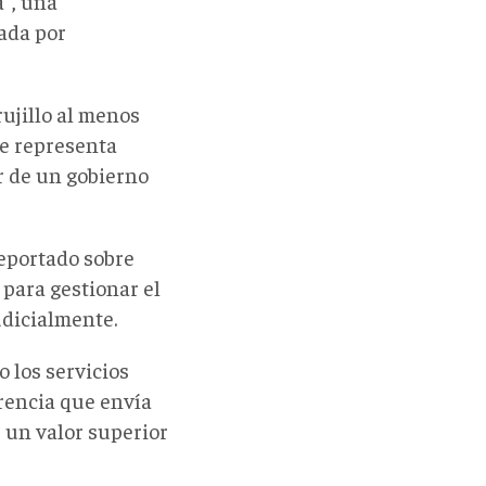
a", una
ada por
rujillo al menos
ue representa
or de un gobierno
reportado sobre
para gestionar el
udicialmente.
o los servicios
erencia que envía
e un valor superior