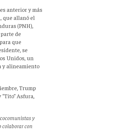
es anterior y más
 que allanó el
onduras (PNH),
 parte de
 para que
sidente, se
dos Unidos, un
a y alineamiento
oviembre, Trump
 “Tito” Asfura,
arcocomunistas y
o colaborar con