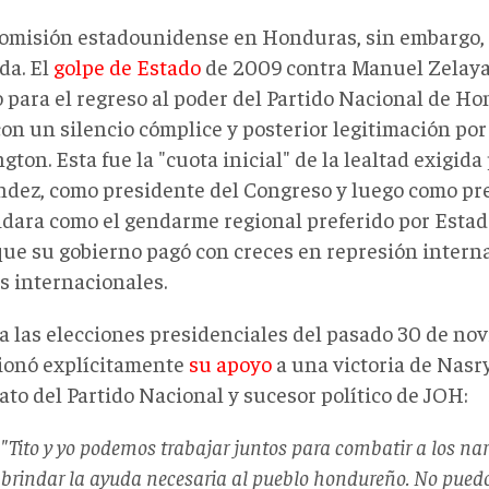
romisión estadounidense en Honduras, sin embargo, 
da. El
golpe de Estado
de 2009 contra Manuel Zelaya,
 para el regreso al poder del Partido Nacional de H
on un silencio cómplice y posterior legitimación por
ton. Esta fue la "cuota inicial" de la lealtad exigida
dez, como presidente del Congreso y luego como pre
idara como el gendarme regional preferido por Esta
que su gobierno pagó con creces en represión intern
s internacionales.
 a las elecciones presidenciales del pasado 30 de n
ionó explícitamente
su apoyo
a una victoria de Nasry
ato del Partido Nacional y sucesor político de JOH:
"
Tito y yo podemos trabajar juntos para combatir a los n
brindar la ayuda necesaria al pueblo hondureño. No pued