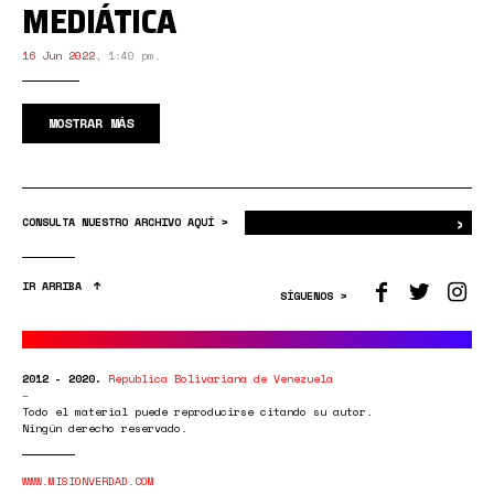
MEDIÁTICA
16 Jun 2022
,
1:40 pm.
MOSTRAR MÁS
›
Bus
CONSULTA NUESTRO ARCHIVO AQUÍ >
IR ARRIBA
SÍGUENOS >
2012 - 2020.
República Bolivariana de Venezuela
Todo el material puede reproducirse citando su autor.
Ningún derecho reservado.
WWW.MISIONVERDAD.COM