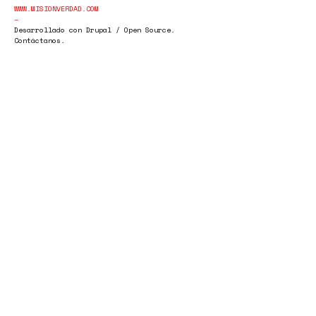
WWW.MISIONVERDAD.COM
Desarrollado con Drupal / Open Source.
Contáctanos.