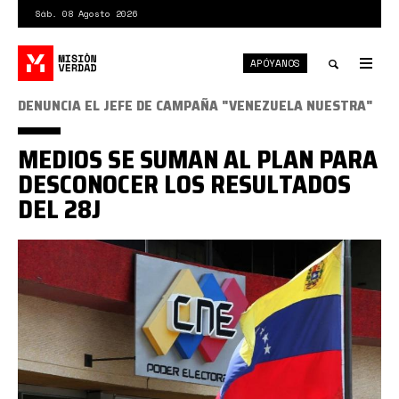
Pasar
Sáb. 08 Agosto 2026
al
contenido
APÓYANOS
principal
Tog
nav
Toggle
DENUNCIA EL JEFE DE CAMPAÑA "VENEZUELA NUESTRA"
search
MEDIOS SE SUMAN AL PLAN PARA
DESCONOCER LOS RESULTADOS
DEL 28J
CNE
Bandera.jpg