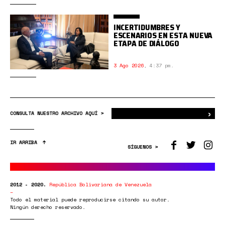
INCERTIDUMBRES Y
ESCENARIOS EN ESTA NUEVA
ETAPA DE DIÁLOGO
3 Ago 2026
,
4:37 pm.
›
Bus
CONSULTA NUESTRO ARCHIVO AQUÍ >
IR ARRIBA
SÍGUENOS >
2012 - 2020.
República Bolivariana de Venezuela
Todo el material puede reproducirse citando su autor.
Ningún derecho reservado.