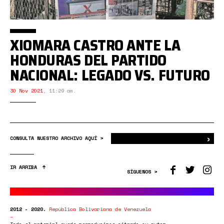
XIOMARA CASTRO ANTE LA
HONDURAS DEL PARTIDO
NACIONAL: LEGADO VS. FUTURO
30 Nov 2021
,
11:29 am.
›
Bus
CONSULTA NUESTRO ARCHIVO AQUÍ >
IR ARRIBA
SÍGUENOS >
2012 - 2020.
República Bolivariana de Venezuela