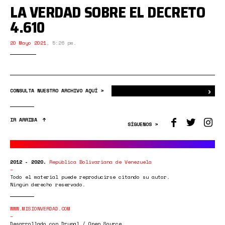
LA VERDAD SOBRE EL DECRETO
4.610
20 Mayo 2021
,
5:26 pm.
›
Bus
CONSULTA NUESTRO ARCHIVO AQUÍ >
IR ARRIBA
SÍGUENOS >
2012 - 2020.
República Bolivariana de Venezuela
Todo el material puede reproducirse citando su autor.
Ningún derecho reservado.
WWW.MISIONVERDAD.COM
Desarrollado con Drupal / Open Source.