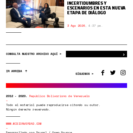
INCERTIDUMBRES Y
ESCENARIOS EN ESTA NUEVA
ETAPA DE DIÁLOGO
3 Ago 2026
,
4:37 pm.
›
Bus
CONSULTA NUESTRO ARCHIVO AQUÍ >
IR ARRIBA
SÍGUENOS >
2012 - 2020.
República Bolivariana de Venezuela
Todo el material puede reproducirse citando su autor.
Ningún derecho reservado.
WWW.MISIONVERDAD.COM
Desarrollado con Drupal / Open Source.