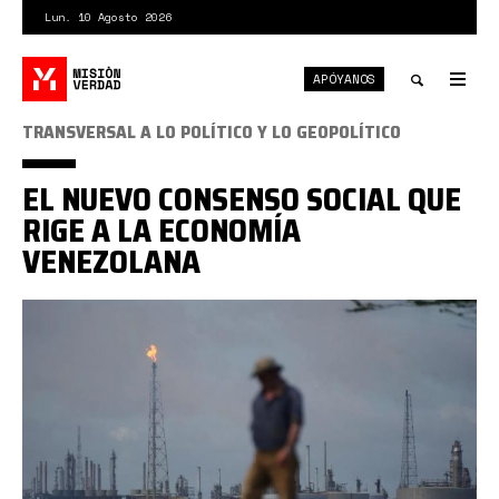
Pasar
Lun. 10 Agosto 2026
al
contenido
APÓYANOS
principal
Tog
nav
Toggle
TRANSVERSAL A LO POLÍTICO Y LO GEOPOLÍTICO
search
EL NUEVO CONSENSO SOCIAL QUE
RIGE A LA ECONOMÍA
VENEZOLANA
economía
venezuela.jpg