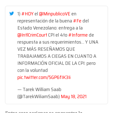
1)
#HOY
el
@MinpublicoVE
en
representación de la buena
#Fe
del
Estado Venezolano: entrega a la
@IntlCrimCourt
CPI el 4to
#Informe
de
respuesta a sus requerimientos... Y UNA
VEZ MÁS RESEÑAMOS QUE
TRABAJAMOS A CIEGAS EN CUANTO A
INFORMACIÓN OFICIAL DE LA CPI: pero
con la voluntad
pic.twitter.com/5GP6fIK3Ii
— Tarek William Saab
(@TarekWiliamSaab)
May 18, 2021
Entre esas acciones se encuentra la