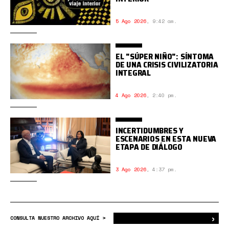
5 Ago 2026
,
9:42 am.
EL "SÚPER NIÑO": SÍNTOMA
DE UNA CRISIS CIVILIZATORIA
INTEGRAL
4 Ago 2026
,
2:40 pm.
INCERTIDUMBRES Y
ESCENARIOS EN ESTA NUEVA
ETAPA DE DIÁLOGO
3 Ago 2026
,
4:37 pm.
›
Bus
CONSULTA NUESTRO ARCHIVO AQUÍ >