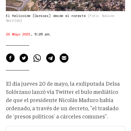
Nelson
Garrido,
2012
El Helicoide (Caracas) desde el noreste
(Foto: Nelson
Garrido)
(1)
copy.jpg
20 Mayo 2021
,
5:26 pm
.
El día jueves 20 de mayo, la exdiputada Delsa
Solórzano lanzó vía Twitter el bulo mediático
de que el presidente Nicolás Maduro había
ordenado, a través de un decreto, "el traslado
de 'presos políticos' a cárceles comunes".