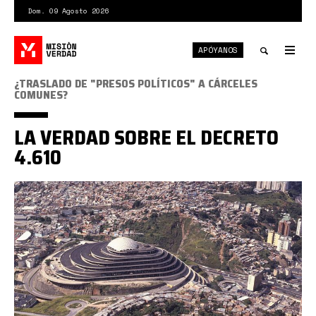
Pasar
Dom. 09 Agosto 2026
al
contenido
APÓYANOS
principal
Tog
nav
Toggle
¿TRASLADO DE "PRESOS POLÍTICOS" A CÁRCELES
COMUNES?
search
LA VERDAD SOBRE EL DECRETO
4.610
el-
helicoide-
desde-
el-
noreste.
Foto