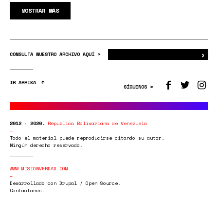
MOSTRAR MÁS
›
Bus
CONSULTA NUESTRO ARCHIVO AQUÍ >
IR ARRIBA
SÍGUENOS >
2012 - 2020.
República Bolivariana de Venezuela
Todo el material puede reproducirse citando su autor.
Ningún derecho reservado.
WWW.MISIONVERDAD.COM
Desarrollado con Drupal / Open Source.
Contáctanos.