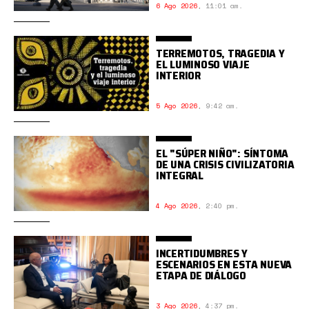
6 Ago 2026
,
11:01 am.
TERREMOTOS, TRAGEDIA Y
EL LUMINOSO VIAJE
INTERIOR
5 Ago 2026
,
9:42 am.
EL "SÚPER NIÑO": SÍNTOMA
DE UNA CRISIS CIVILIZATORIA
INTEGRAL
4 Ago 2026
,
2:40 pm.
INCERTIDUMBRES Y
ESCENARIOS EN ESTA NUEVA
ETAPA DE DIÁLOGO
3 Ago 2026
,
4:37 pm.