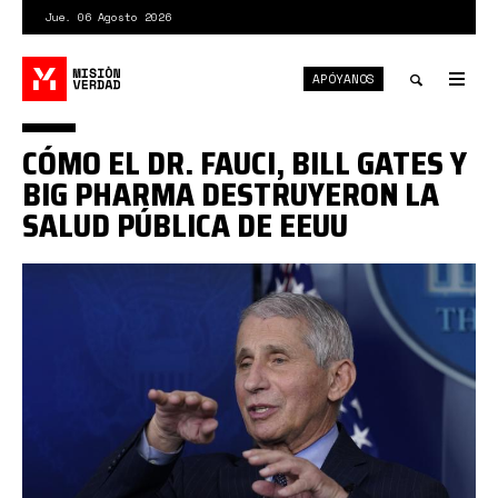
Pasar
Jue. 06 Agosto 2026
al
contenido
APÓYANOS
principal
Tog
nav
Toggle
CÓMO EL DR. FAUCI, BILL GATES Y
search
BIG PHARMA DESTRUYERON LA
SALUD PÚBLICA DE EEUU
fauci.jpg