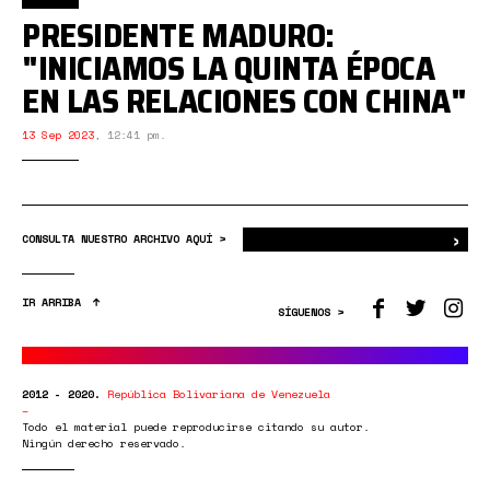
PRESIDENTE MADURO:
"INICIAMOS LA QUINTA ÉPOCA
EN LAS RELACIONES CON CHINA"
13 Sep 2023
,
12:41 pm.
›
Bus
CONSULTA NUESTRO ARCHIVO AQUÍ >
IR ARRIBA
SÍGUENOS >
2012 - 2020.
República Bolivariana de Venezuela
Todo el material puede reproducirse citando su autor.
Ningún derecho reservado.