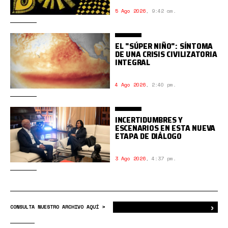
5 Ago 2026
,
9:42 am.
EL "SÚPER NIÑO": SÍNTOMA
DE UNA CRISIS CIVILIZATORIA
INTEGRAL
4 Ago 2026
,
2:40 pm.
INCERTIDUMBRES Y
ESCENARIOS EN ESTA NUEVA
ETAPA DE DIÁLOGO
3 Ago 2026
,
4:37 pm.
›
Bus
CONSULTA NUESTRO ARCHIVO AQUÍ >