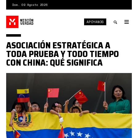
Pasar
Dom. 09 Agosto 2026
al
contenido
APÓYANOS
principal
Tog
nav
Toggle
ASOCIACIÓN ESTRATÉGICA A
search
TODA PRUEBA Y TODO TIEMPO
CON CHINA: QUÉ SIGNIFICA
china
venezuela
banderas.jpg