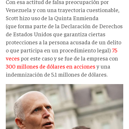
Con esa actitud de falsa preocupación por
Venezuela y con una trayectoria cuestionable,
Scott hizo uso de la Quinta Enmienda
(que
forma parte de la Declaración de Derechos
de Estados Unidos que garantiza ciertas
protecciones a la persona acusada de un delito
o que participa en un procedimiento legal)
75
veces
por este caso y se fue de la empresa con
300 millones de dólares en acciones
y una
indemnización de 5.1 millones de dólares.
Rick
Scott
y
Marco
Rubio
son