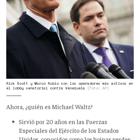
los
operadores
más
activos
en
el
lobby
contra
Venezuela_AP.jpg
Rick Scott y Marco Rubio son los operadores más activos en
el lobby senatorial contra Venezuela
(Foto: AP)
Ahora, ¿quién es Michael Waltz?
Sirvió por 20 años en las Fuerzas
Especiales del
Ejército de los Estados
Unidos, conocidos como los boinas verdes,