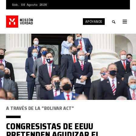
Pasar
Sáb. 08 Agosto 2026
al
contenido
APÓYANOS
principal
Tog
nav
Toggle
search
A TRAVÉS DE LA "BOLIVAR ACT"
CONGRESISTAS DE EEUU
PRETENDEN AGUDIZAR EL