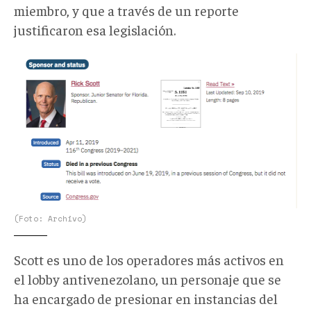
miembro, y que a través de un reporte
justificaron esa legislación.
Rick
Scott
promotor
de
Venezuelan
Contracting
Restriction
Act
(2019
(Foto: Archivo)
-
S
Scott es uno de los operadores más activos en
1151)_govtrack.us_.png
el lobby antivenezolano, un personaje que se
ha encargado de presionar en instancias del