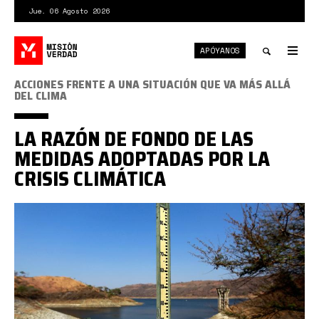
Pasar
Jue. 06 Agosto 2026
al
contenido
APÓYANOS
principal
Tog
nav
Toggle
ACCIONES FRENTE A UNA SITUACIÓN QUE VA MÁS ALLÁ
DEL CLIMA
search
LA RAZÓN DE FONDO DE LAS
MEDIDAS ADOPTADAS POR LA
CRISIS CLIMÁTICA
sequia.jpg