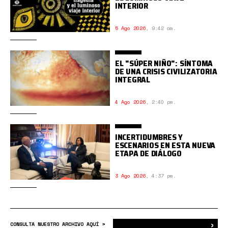
INTERIOR
5 Ago 2026
,
9:42 am.
EL "SÚPER NIÑO": SÍNTOMA
DE UNA CRISIS CIVILIZATORIA
INTEGRAL
4 Ago 2026
,
2:40 pm.
INCERTIDUMBRES Y
ESCENARIOS EN ESTA NUEVA
ETAPA DE DIÁLOGO
3 Ago 2026
,
4:37 pm.
›
Bus
CONSULTA NUESTRO ARCHIVO AQUÍ >