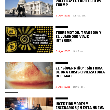
POLÍTICA: EL CAPITOLIO VS.
TRUMP
6 Ago 2026
,
11:01 am.
TERREMOTOS, TRAGEDIA Y
EL LUMINOSO VIAJE
INTERIOR
5 Ago 2026
,
9:42 am.
EL "SÚPER NIÑO": SÍNTOMA
DE UNA CRISIS CIVILIZATORIA
INTEGRAL
4 Ago 2026
,
2:40 pm.
INCERTIDUMBRES Y
ESCENARIOS EN ESTA NUEVA