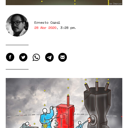
Ernesto Cazal
28 Abr 2020
,
3:28 pm
.