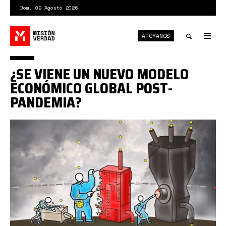
Pasar
Dom. 09 Agosto 2026
al
contenido
APÓYANOS
principal
Tog
nav
Toggle
¿SE VIENE UN NUEVO MODELO
search
ECONÓMICO GLOBAL POST-
PANDEMIA?
0*TJF51BL-
8fveS8np.jpg