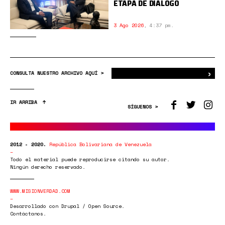
ETAPA DE DIÁLOGO
3 Ago 2026
,
4:37 pm.
›
Bus
CONSULTA NUESTRO ARCHIVO AQUÍ >
IR ARRIBA
SÍGUENOS >
2012 - 2020.
República Bolivariana de Venezuela
Todo el material puede reproducirse citando su autor.
Ningún derecho reservado.
WWW.MISIONVERDAD.COM
Desarrollado con Drupal / Open Source.
Contáctanos.