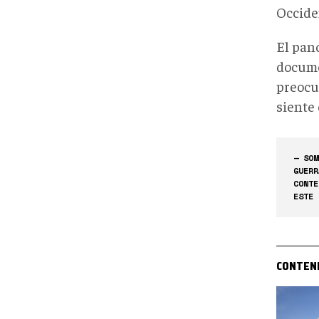
Occide
El pan
docume
preocu
siente 
— SOM
GUERR
CONTE
ESTE 
CONTEN