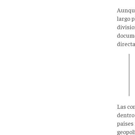
Aunque
largo p
divisio
docume
direct
Las con
dentro 
países
geopolí