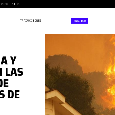
 2026 - 11:01
TRADUCCIONES
ENGLISH
8BB8127E-
72B0-
411C-
CA Y
9BD6F0393DCBDA1D.jpg
N LAS
DE
S DE