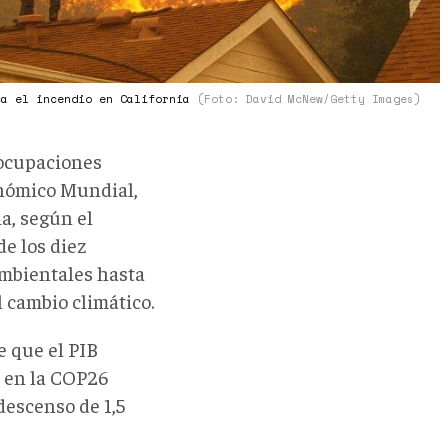
ca el incendio en California
(Foto: David McNew/Getty Images)
eocupaciones
onómico Mundial,
a, según el
e los diez
 ambientales hasta
l cambio climático.
e que el PIB
 en la COP26
descenso de 1,5