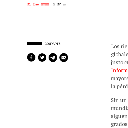
31 Ene 2022
,
5:37 am
.
COMPARTE
Los ri
global
justo 
Inform
mayores
la pérd
Sin un 
mundia
siguen 
grados 