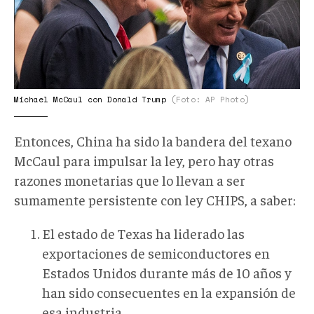
11-
31-
46
108220233-
McCaul-
Michael McCaul con Donald Trump
(Foto: AP Photo)
NEWS_trans_NvBQzQNjv4Bqd83QW
(Imagen
Entonces, China ha sido la bandera del texano
JPEG
McCaul para impulsar la ley, pero hay otras
680
razones monetarias que lo llevan a ser
×
sumamente persistente con ley CHIPS, a saber:
425
píxeles).png
El estado de Texas ha liderado las
exportaciones de semiconductores en
Estados Unidos durante más de 10 años y
han sido consecuentes en la expansión de
esa industria.