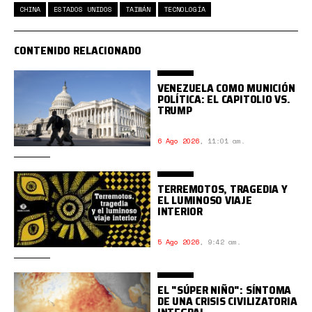
CHINA
ESTADOS UNIDOS
TAIWÁN
TECNOLOGÍA
CONTENIDO RELACIONADO
VENEZUELA COMO MUNICIÓN
POLÍTICA: EL CAPITOLIO VS.
TRUMP
6 Ago 2026
,
11:01 am.
TERREMOTOS, TRAGEDIA Y
EL LUMINOSO VIAJE
INTERIOR
5 Ago 2026
,
9:42 am.
EL "SÚPER NIÑO": SÍNTOMA
DE UNA CRISIS CIVILIZATORIA