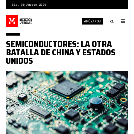
Pasar
Sáb. 08 Agosto 2026
al
contenido
APÓYANOS
principal
Tog
nav
Toggle
SEMICONDUCTORES: LA OTRA
search
BATALLA DE CHINA Y ESTADOS
UNIDOS
semiconductores.jpg