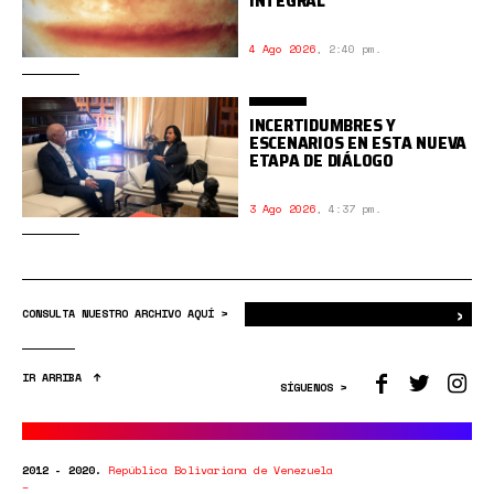
INTEGRAL
4 Ago 2026
,
2:40 pm.
INCERTIDUMBRES Y
ESCENARIOS EN ESTA NUEVA
ETAPA DE DIÁLOGO
3 Ago 2026
,
4:37 pm.
›
Bus
CONSULTA NUESTRO ARCHIVO AQUÍ >
IR ARRIBA
SÍGUENOS >
2012 - 2020.
República Bolivariana de Venezuela